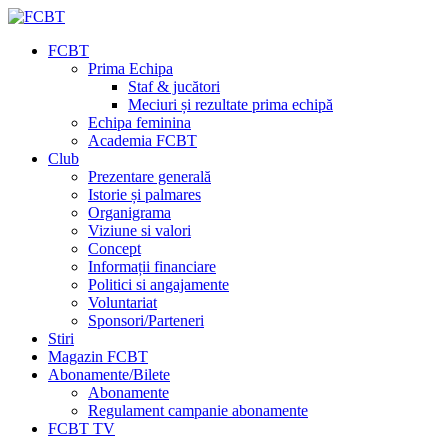
FCBT
Prima Echipa
Staf & jucători
Meciuri și rezultate prima echipă
Echipa feminina
Academia FCBT
Club
Prezentare generală
Istorie și palmares
Organigrama
Viziune si valori
Concept
Informații financiare
Politici si angajamente
Voluntariat
Sponsori/Parteneri
Stiri
Magazin FCBT
Abonamente/Bilete
Abonamente
Regulament campanie abonamente
FCBT TV