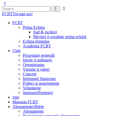
FCBT
Tot mai sus!
FCBT
Prima Echipa
Staf & jucători
Meciuri și rezultate prima echipă
Echipa feminina
Academia FCBT
Club
Prezentare generală
Istorie și palmares
Organigrama
Viziune si valori
Concept
Informații financiare
Politici si angajamente
Voluntariat
Sponsori/Parteneri
Stiri
Magazin FCBT
Abonamente/Bilete
Abonamente
Regulament campanie abonamente