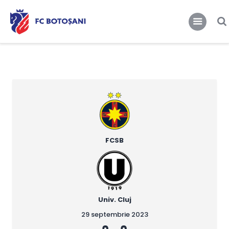
FCBT
Club
FCBT
Tot mai sus!
Stiri
Magazin FCBT
Abonamente/Bilete
FCBT TV
FCSB
Univ. Cluj
29 septembrie 2023