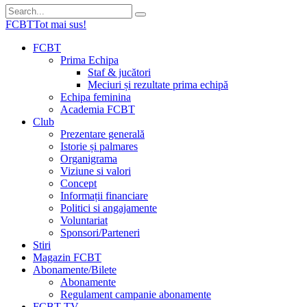
FCBT
Tot mai sus!
FCBT
Prima Echipa
Staf & jucători
Meciuri și rezultate prima echipă
Echipa feminina
Academia FCBT
Club
Prezentare generală
Istorie și palmares
Organigrama
Viziune si valori
Concept
Informații financiare
Politici si angajamente
Voluntariat
Sponsori/Parteneri
Stiri
Magazin FCBT
Abonamente/Bilete
Abonamente
Regulament campanie abonamente
FCBT TV