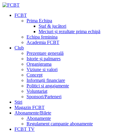
FCBT
Prima Echipa
Staf & jucători
Meciuri și rezultate prima echipă
Echipa feminina
Academia FCBT
Club
Prezentare generală
Istorie și palmares
Organigrama
Viziune si valori
Concept
Informații financiare
Politici si angajamente
Voluntariat
Sponsori/Parteneri
Stiri
Magazin FCBT
Abonamente/Bilete
Abonamente
Regulament campanie abonamente
FCBT TV