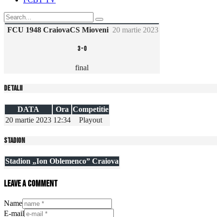
FCU 1948 Craiova
CS Mioveni
20 martie 2023
3
-
0
final
Detalii
DATA
Ora
Competitie
20 martie 2023
12:34
Playout
Stadion
Stadion „Ion Oblemenco” Craiova
Leave a comment
Name
E-mail