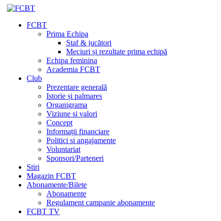
FCBT
Prima Echipa
Staf & jucători
Meciuri și rezultate prima echipă
Echipa feminina
Academia FCBT
Club
Prezentare generală
Istorie și palmares
Organigrama
Viziune si valori
Concept
Informații financiare
Politici si angajamente
Voluntariat
Sponsori/Parteneri
Stiri
Magazin FCBT
Abonamente/Bilete
Abonamente
Regulament campanie abonamente
FCBT TV