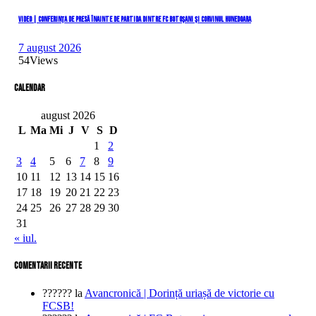
VIDEO | Conferința de presă înainte de partida dintre FC Botoșani și Corvinul Hunedoara
7 august 2026
54
Views
Calendar
august 2026
L
Ma
Mi
J
V
S
D
1
2
3
4
5
6
7
8
9
10
11
12
13
14
15
16
17
18
19
20
21
22
23
24
25
26
27
28
29
30
31
« iul.
comentarii recente
??????
la
Avancronică | Dorință uriașă de victorie cu
FCSB!