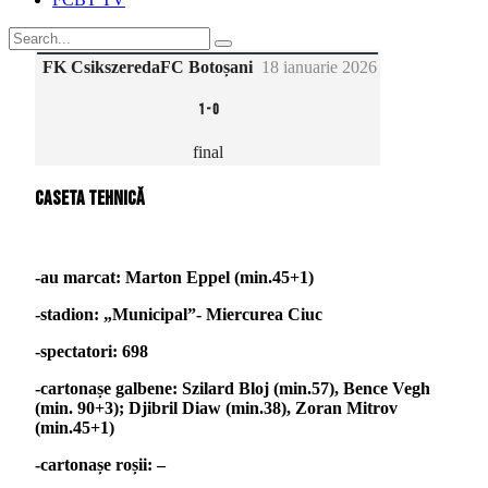
FK Csikszereda
FC Botoșani
18 ianuarie 2026
1
-
0
final
Caseta tehnică
-au marcat: Marton Eppel (min.45+1)
-stadion: „Municipal”- Miercurea Ciuc
-spectatori: 698
-cartonașe galbene: Szilard Bloj (min.57), Bence Vegh
(min. 90+3); Djibril Diaw (min.38), Zoran Mitrov
(min.45+1)
-cartonașe roșii: –