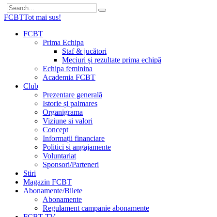
FCBT
Tot mai sus!
FCBT
Prima Echipa
Staf & jucători
Meciuri și rezultate prima echipă
Echipa feminina
Academia FCBT
Club
Prezentare generală
Istorie și palmares
Organigrama
Viziune si valori
Concept
Informații financiare
Politici si angajamente
Voluntariat
Sponsori/Parteneri
Stiri
Magazin FCBT
Abonamente/Bilete
Abonamente
Regulament campanie abonamente
FCBT TV