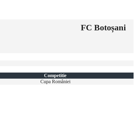
FC Botoșani
Competitie
Cupa României