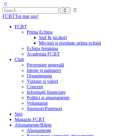
FCBT
Tot mai sus!
FCBT
Prima Echipa
Staf & jucători
Meciuri și rezultate prima echipă
Echipa feminina
Academia FCBT
Club
Prezentare generală
Istorie și palmares
Organigrama
Viziune si valori
Concept
Informații financiare
Politici si angajamente
Voluntariat
Sponsori/Parteneri
Stiri
Magazin FCBT
Abonamente/Bilete
Abonamente
Regulament campanie abonamente