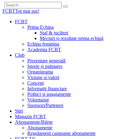
FCBT
Tot mai sus!
FCBT
Prima Echipa
Staf & jucători
Meciuri și rezultate prima echipă
Echipa feminina
Academia FCBT
Club
Prezentare generală
Istorie și palmares
Organigrama
Viziune si valori
Concept
Informații financiare
Politici si angajamente
Voluntariat
Sponsori/Parteneri
Stiri
Magazin FCBT
Abonamente/Bilete
Abonamente
Regulament campanie abonamente
FCBT TV