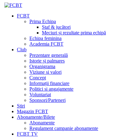
FCBT
Prima Echipa
Staf & jucători
Meciuri și rezultate prima echipă
Echipa feminina
Academia FCBT
Club
Prezentare generală
Istorie și palmares
Organigrama
Viziune si valori
Concept
Informații financiare
Politici si angajamente
Voluntariat
Sponsori/Parteneri
Stiri
Magazin FCBT
Abonamente/Bilete
Abonamente
Regulament campanie abonamente
FCBT TV