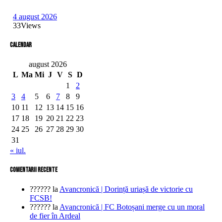
4 august 2026
33
Views
Calendar
august 2026
L
Ma
Mi
J
V
S
D
1
2
3
4
5
6
7
8
9
10
11
12
13
14
15
16
17
18
19
20
21
22
23
24
25
26
27
28
29
30
31
« iul.
comentarii recente
??????
la
Avancronică | Dorință uriașă de victorie cu
FCSB!
??????
la
Avancronică | FC Botoșani merge cu un moral
de fier în Ardeal