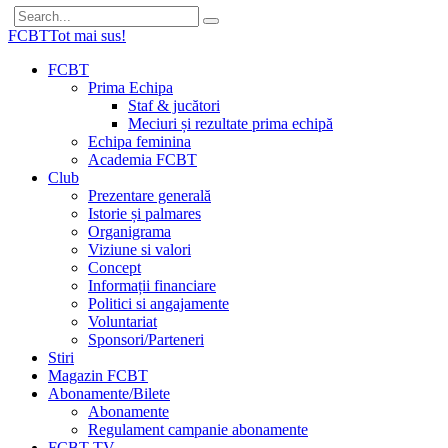
FCBT
Tot mai sus!
FCBT
Prima Echipa
Staf & jucători
Meciuri și rezultate prima echipă
Echipa feminina
Academia FCBT
Club
Prezentare generală
Istorie și palmares
Organigrama
Viziune si valori
Concept
Informații financiare
Politici si angajamente
Voluntariat
Sponsori/Parteneri
Stiri
Magazin FCBT
Abonamente/Bilete
Abonamente
Regulament campanie abonamente
FCBT TV