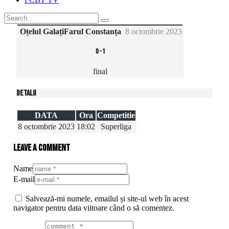
Oțelul Galați
Farul Constanța
8 octombrie 2023
0
-
1
final
Detalii
DATA
Ora
Competitie
8 octombrie 2023
18:02
Superliga
Leave a comment
Name
E-mail
Salvează-mi numele, emailul și site-ul web în acest
navigator pentru data viitoare când o să comentez.