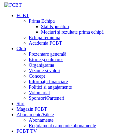
FCBT
Prima Echipa
Staf & jucători
Meciuri și rezultate prima echipă
Echipa feminina
Academia FCBT
Club
Prezentare generală
Istorie și palmares
Organigrama
Viziune si valori
Concept
Informații financiare
Politici si angajamente
Voluntariat
Sponsori/Parteneri
Stiri
Magazin FCBT
Abonamente/Bilete
Abonamente
Regulament campanie abonamente
FCBT TV