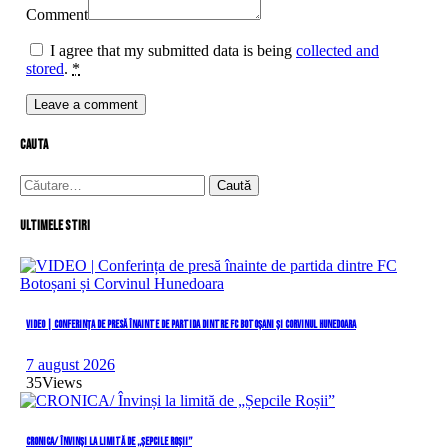
Comment
I agree that my submitted data is being
collected and
stored
.
*
cauta
Caută
după:
Ultimele stiri
VIDEO | Conferința de presă înainte de partida dintre FC Botoșani și Corvinul Hunedoara
7 august 2026
35
Views
CRONICA/ Învinși la limită de „Șepcile Roșii”