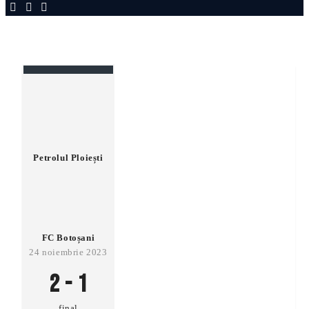
Petrolul Ploiești
FC Botoșani
24 noiembrie 2023
2
-
1
final