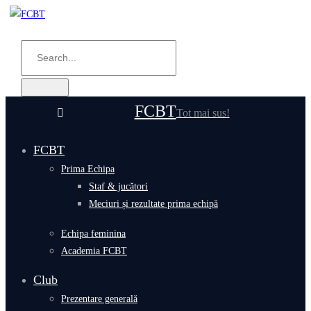
FCBT
Tot mai sus!
FCBT
Prima Echipa
Staf & jucători
Meciuri și rezultate prima echipă
Echipa feminina
Academia FCBT
Club
Prezentare generală