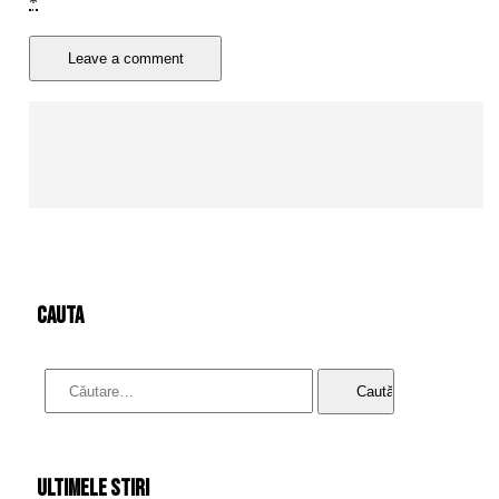
*
cauta
Caută
după:
Ultimele stiri