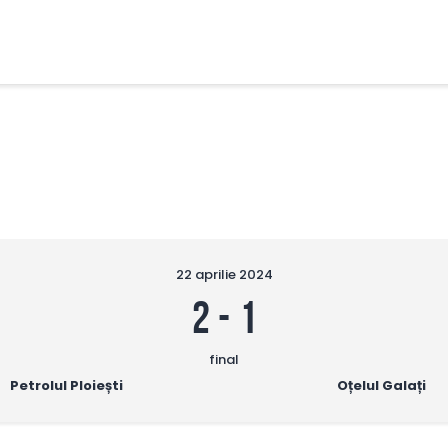
FCBT
Club
FCBT
Stiri
Tot mai sus!
Magazin FCBT
Abonamente/Bilete
FCBT TV
22 aprilie 2024
2
-
1
final
Petrolul Ploiești
Oțelul Galați