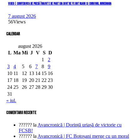
VIDEO | Conferința de presă înainte de partida dintre FC Botoșani și Corvinul Hunedoara
7 august 2026
56
Views
Calendar
august 2026
L
Ma
Mi
J
V
S
D
1
2
3
4
5
6
7
8
9
10
11
12
13
14
15
16
17
18
19
20
21
22
23
24
25
26
27
28
29
30
31
« iul.
comentarii recente
??????
la
Avancronică | Dorință uriașă de victorie cu
FCSB!
??????
la
Avancronică | FC Botoșani merge cu un moral