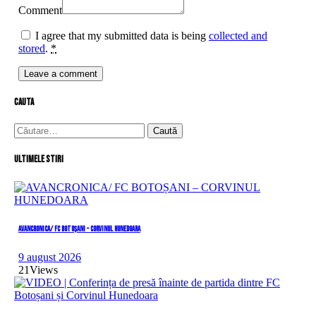
Comment
I agree that my submitted data is being
collected and
stored
.
*
cauta
Caută
după:
Ultimele stiri
AVANCRONICA/ FC BOTOȘANI – CORVINUL HUNEDOARA
9 august 2026
21
Views