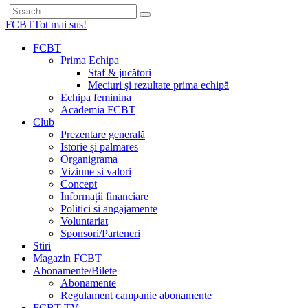
FCBT
Tot mai sus!
FCBT
Prima Echipa
Staf & jucători
Meciuri și rezultate prima echipă
Echipa feminina
Academia FCBT
Club
Prezentare generală
Istorie și palmares
Organigrama
Viziune si valori
Concept
Informații financiare
Politici si angajamente
Voluntariat
Sponsori/Parteneri
Stiri
Magazin FCBT
Abonamente/Bilete
Abonamente
Regulament campanie abonamente
FCBT TV