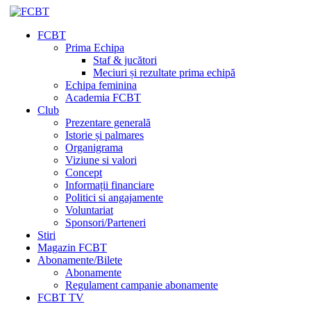
FCBT
Prima Echipa
Staf & jucători
Meciuri și rezultate prima echipă
Echipa feminina
Academia FCBT
Club
Prezentare generală
Istorie și palmares
Organigrama
Viziune si valori
Concept
Informații financiare
Politici si angajamente
Voluntariat
Sponsori/Parteneri
Stiri
Magazin FCBT
Abonamente/Bilete
Abonamente
Regulament campanie abonamente
FCBT TV