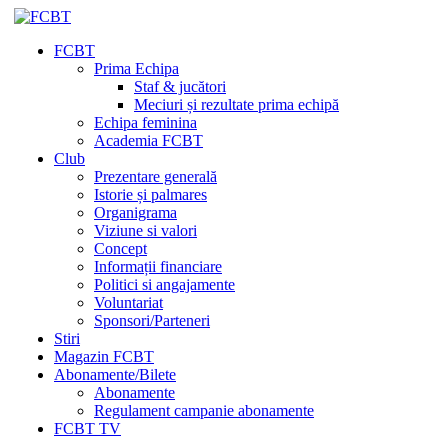
FCBT
Prima Echipa
Staf & jucători
Meciuri și rezultate prima echipă
Echipa feminina
Academia FCBT
Club
Prezentare generală
Istorie și palmares
Organigrama
Viziune si valori
Concept
Informații financiare
Politici si angajamente
Voluntariat
Sponsori/Parteneri
Stiri
Magazin FCBT
Abonamente/Bilete
Abonamente
Regulament campanie abonamente
FCBT TV