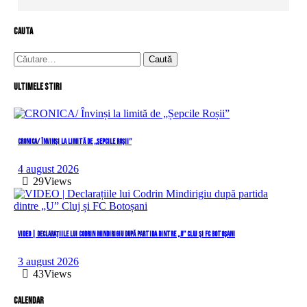
cauta
Caută
după:
Ultimele stiri
CRONICA/ Învinși la limită de „Șepcile Roșii”
4 august 2026
29
Views
VIDEO | Declarațiile lui Codrin Mindirigiu după partida dintre „U” Cluj și FC Botoșani
3 august 2026
43
Views
Calendar