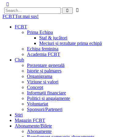
FCBT
Tot mai sus!
FCBT
Prima Echipa
Staf & jucători
Meciuri și rezultate prima echipă
Echipa feminina
Academia FCBT
Club
Prezentare generală
Istorie și palmares
Organigrama
Viziune si valori
Concept
Informații financiare
Politici si angajamente
Voluntariat
Sponsori/Parteneri
Stiri
Magazin FCBT
Abonamente/Bilete
Abonamente
Regulament campanie abonamente