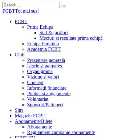
FCBT
Tot mai sus!
FCBT
Prima Echipa
Staf & jucători
Meciuri și rezultate prima echipă
Echipa feminina
Academia FCBT
Club
Prezentare generală
Istorie și palmares
Organigrama
Viziune si valori
Concept
Informații financiare
Politici si angajamente
Voluntariat
Sponsori/Parteneri
Stiri
Magazin FCBT
Abonamente/Bilete
Abonamente
Regulament campanie abonamente
FCBT TV