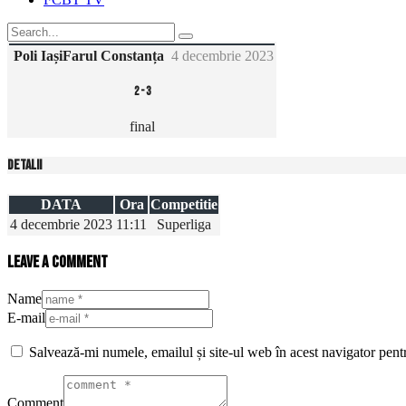
Poli Iași
Farul Constanța
4 decembrie 2023
2
-
3
final
Detalii
DATA
Ora
Competitie
4 decembrie 2023
11:11
Superliga
Leave a comment
Name
E-mail
Salvează-mi numele, emailul și site-ul web în acest navigator pent
Comment