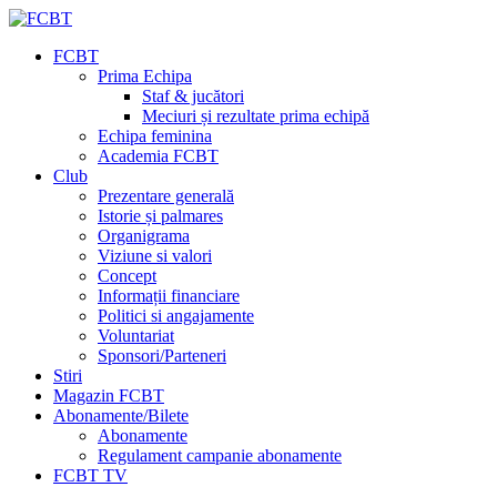
FCBT
Prima Echipa
Staf & jucători
Meciuri și rezultate prima echipă
Echipa feminina
Academia FCBT
Club
Prezentare generală
Istorie și palmares
Organigrama
Viziune si valori
Concept
Informații financiare
Politici si angajamente
Voluntariat
Sponsori/Parteneri
Stiri
Magazin FCBT
Abonamente/Bilete
Abonamente
Regulament campanie abonamente
FCBT TV