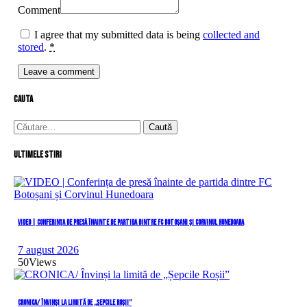
Comment
I agree that my submitted data is being
collected and
stored
.
*
cauta
Caută
după:
Ultimele stiri
VIDEO | Conferința de presă înainte de partida dintre FC Botoșani și Corvinul Hunedoara
7 august 2026
50
Views
CRONICA/ Învinși la limită de „Șepcile Roșii”