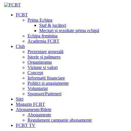
FCBT
Prima Echipa
Staf & jucători
Meciuri și rezultate prima echipă
Echipa feminina
Academia FCBT
Club
Prezentare generală
Istorie și palmares
Organigrama
Viziune si valori
Concept
Informații financiare
Politici si angajamente
Voluntariat
Sponsori/Parteneri
Stiri
Magazin FCBT
Abonamente/Bilete
Abonamente
Regulament campanie abonamente
FCBT TV