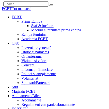
FCBT
Tot mai sus!
FCBT
Prima Echipa
Staf & jucători
Meciuri și rezultate prima echipă
Echipa feminina
Academia FCBT
Club
Prezentare generală
Istorie și palmares
Organigrama
Viziune si valori
Concept
Informații financiare
Politici si angajamente
Voluntariat
Sponsori/Parteneri
Stiri
Magazin FCBT
Abonamente/Bilete
Abonamente
Regulament campanie abonamente
FCBT TV