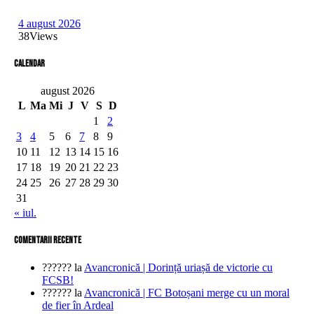
4 august 2026
38
Views
Calendar
august 2026
L
Ma
Mi
J
V
S
D
1
2
3
4
5
6
7
8
9
10
11
12
13
14
15
16
17
18
19
20
21
22
23
24
25
26
27
28
29
30
31
« iul.
comentarii recente
??????
la
Avancronică | Dorință uriașă de victorie cu
FCSB!
??????
la
Avancronică | FC Botoșani merge cu un moral
de fier în Ardeal