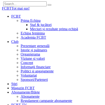
FCBT
Tot mai sus!
FCBT
Prima Echipa
Staf & jucători
Meciuri și rezultate prima echipă
Echipa feminina
Academia FCBT
Club
Prezentare generală
Istorie și palmares
Organigrama
Viziune si valori
Concept
Informații financiare
Politici si angajamente
Voluntariat
Sponsori/Parteneri
Stiri
Magazin FCBT
Abonamente/Bilete
Abonamente
Regulament campanie abonamente
FCBT TV