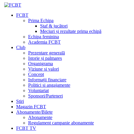
FCBT
Prima Echipa
Staf & jucători
Meciuri și rezultate prima echipă
Echipa feminina
Academia FCBT
Club
Prezentare generală
Istorie și palmares
Organigrama
Viziune si valori
Concept
Informații financiare
Politici si angajamente
Voluntariat
Sponsori/Parteneri
Stiri
Magazin FCBT
Abonamente/Bilete
Abonamente
Regulament campanie abonamente
FCBT TV