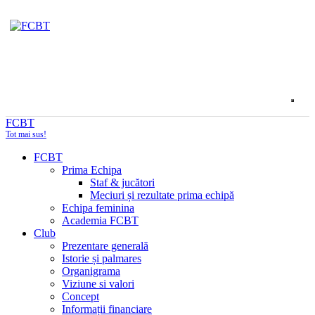
FCBT
Tot mai sus!
FCBT
Prima Echipa
Staf & jucători
Meciuri și rezultate prima echipă
Echipa feminina
Academia FCBT
Club
Prezentare generală
Istorie și palmares
Organigrama
Viziune si valori
Concept
Informații financiare