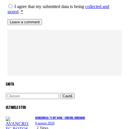
I agree that my submitted data is being
collected and
stored
.
*
cauta
Caută
după:
Ultimele stiri
AVANCRONICA/ FC BOTOȘANI – CORVINUL HUNEDOARA
9 august 2026
2
Views