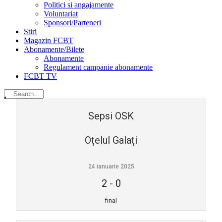
Politici si angajamente
Voluntariat
Sponsori/Parteneri
Stiri
Magazin FCBT
Abonamente/Bilete
Abonamente
Regulament campanie abonamente
FCBT TV
Sepsi OSK
Oțelul Galați
24 ianuarie 2025
2
-
0
final