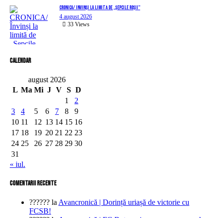
CRONICA/ Învinși la limită de „Șepcile Roșii”
4 august 2026
33
Views
Calendar
august 2026
L
Ma
Mi
J
V
S
D
1
2
3
4
5
6
7
8
9
10
11
12
13
14
15
16
17
18
19
20
21
22
23
24
25
26
27
28
29
30
31
« iul.
comentarii recente
??????
la
Avancronică | Dorință uriașă de victorie cu
FCSB!