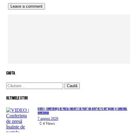
cauta
Caută
după:
Ultimele stiri
VIDEO | Conferința de presă înainte de partida dintre FC Botoșani și Corvinul
Hunedoara
7 august 2026
4
Views