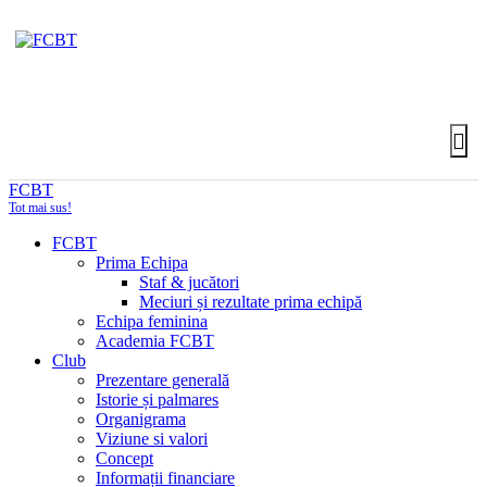
FCBT
Tot mai sus!
FCBT
Prima Echipa
Staf & jucători
Meciuri și rezultate prima echipă
Echipa feminina
Academia FCBT
Club
Prezentare generală
Istorie și palmares
Organigrama
Viziune si valori
Concept
Informații financiare