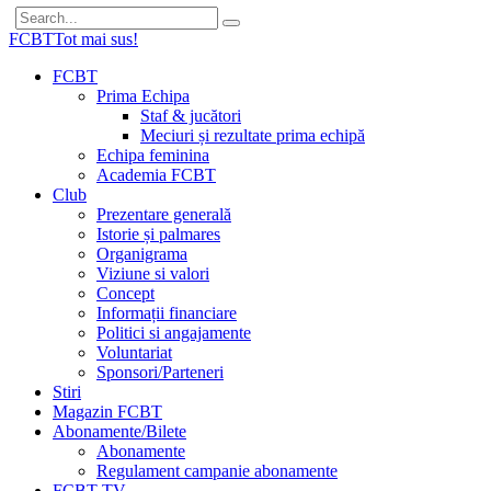
FCBT
Tot mai sus!
FCBT
Prima Echipa
Staf & jucători
Meciuri și rezultate prima echipă
Echipa feminina
Academia FCBT
Club
Prezentare generală
Istorie și palmares
Organigrama
Viziune si valori
Concept
Informații financiare
Politici si angajamente
Voluntariat
Sponsori/Parteneri
Stiri
Magazin FCBT
Abonamente/Bilete
Abonamente
Regulament campanie abonamente
FCBT TV