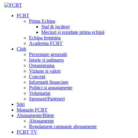
FCBT
Prima Echipa
Staf & jucători
Meciuri și rezultate prima echipă
Echipa feminina
Academia FCBT
Club
Prezentare generală
Istorie și palmares
Organigrama
Viziune si valori
Concept
Informații financiare
Politici si angajamente
Voluntariat
Sponsori/Parteneri
Stiri
Magazin FCBT
Abonamente/Bilete
Abonamente
Regulament campanie abonamente
FCBT TV