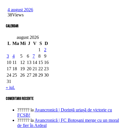
4 august 2026
38
Views
Calendar
august 2026
L
Ma
Mi
J
V
S
D
1
2
3
4
5
6
7
8
9
10
11
12
13
14
15
16
17
18
19
20
21
22
23
24
25
26
27
28
29
30
31
« iul.
comentarii recente
??????
la
Avancronică | Dorință uriașă de victorie cu
FCSB!
??????
la
Avancronică | FC Botoșani merge cu un moral
de fier în Ardeal