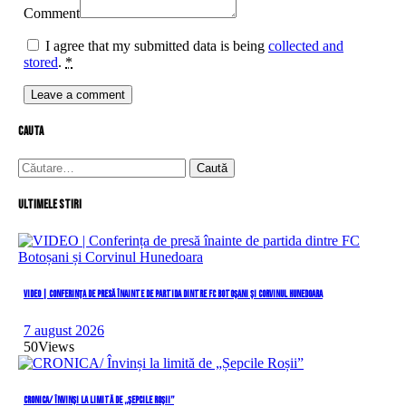
Comment
I agree that my submitted data is being
collected and
stored
.
*
cauta
Caută
după:
Ultimele stiri
VIDEO | Conferința de presă înainte de partida dintre FC Botoșani și Corvinul Hunedoara
7 august 2026
50
Views
CRONICA/ Învinși la limită de „Șepcile Roșii”