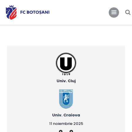
FCBT
Club
FCBT
Tot mai sus!
Stiri
Magazin FCBT
Abonamente/Bilete
FCBT TV
Univ. Cluj
Univ. Craiova
11 noiembrie 2025