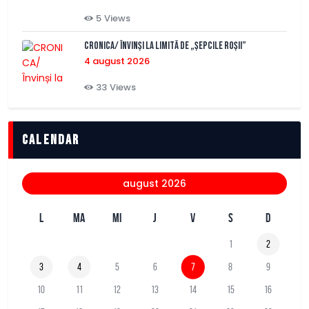
5
Views
CRONICA/ Învinși la limită de „Șepcile Roșii”
4 august 2026
33
Views
Calendar
august 2026
L
MA
MI
J
V
S
D
1
2
3
4
5
6
7
8
9
10
11
12
13
14
15
16