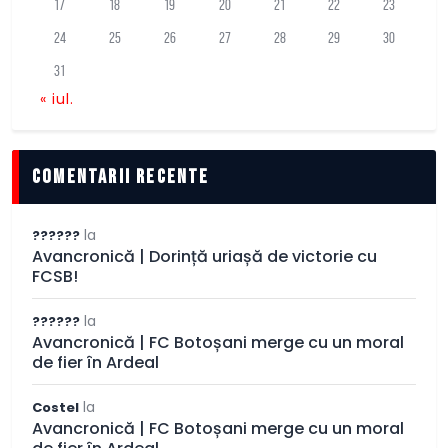
17
18
19
20
21
22
23
24
25
26
27
28
29
30
31
« iul.
comentarii recente
la
??????
Avancronică | Dorință uriașă de victorie cu
FCSB!
la
??????
Avancronică | FC Botoșani merge cu un moral
de fier în Ardeal
la
Costel
Avancronică | FC Botoșani merge cu un moral