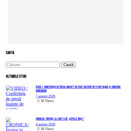
cauta
Caută
după:
Ultimele stiri
VIDEO | Conferința de presă înainte de partida dintre FC Botoșani și Corvinul
Hunedoara
7 august 2026
50
Views
CRONICA/ Învinși la limită de „Șepcile Roșii”
4 august 2026
38
Views