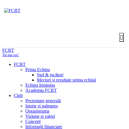
FCBT
Tot mai sus!
FCBT
Prima Echipa
Staf & jucători
Meciuri și rezultate prima echipă
Echipa feminina
Academia FCBT
Club
Prezentare generală
Istorie și palmares
Organigrama
Viziune si valori
Concept
Informații financiare