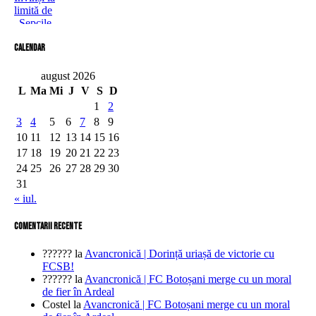
Calendar
august 2026
L
Ma
Mi
J
V
S
D
1
2
3
4
5
6
7
8
9
10
11
12
13
14
15
16
17
18
19
20
21
22
23
24
25
26
27
28
29
30
31
« iul.
comentarii recente
??????
la
Avancronică | Dorință uriașă de victorie cu
FCSB!
??????
la
Avancronică | FC Botoșani merge cu un moral
de fier în Ardeal
Costel
la
Avancronică | FC Botoșani merge cu un moral