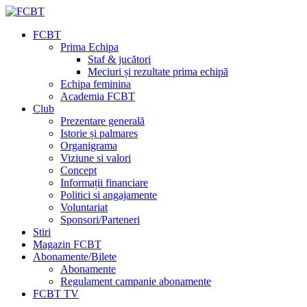
FCBT
Prima Echipa
Staf & jucători
Meciuri și rezultate prima echipă
Echipa feminina
Academia FCBT
Club
Prezentare generală
Istorie și palmares
Organigrama
Viziune si valori
Concept
Informații financiare
Politici si angajamente
Voluntariat
Sponsori/Parteneri
Stiri
Magazin FCBT
Abonamente/Bilete
Abonamente
Regulament campanie abonamente
FCBT TV