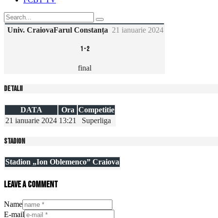
Univ. Craiova
Farul Constanța
21 ianuarie 2024
1
-
2
final
Detalii
DATA
Ora
Competitie
21 ianuarie 2024
13:21
Superliga
Stadion
Stadion „Ion Oblemenco” Craiova
Leave a comment
Name
E-mail