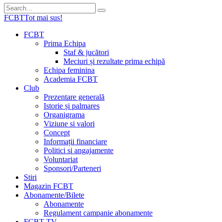
FCBT
Tot mai sus!
FCBT
Prima Echipa
Staf & jucători
Meciuri și rezultate prima echipă
Echipa feminina
Academia FCBT
Club
Prezentare generală
Istorie și palmares
Organigrama
Viziune si valori
Concept
Informații financiare
Politici si angajamente
Voluntariat
Sponsori/Parteneri
Stiri
Magazin FCBT
Abonamente/Bilete
Abonamente
Regulament campanie abonamente
FCBT TV