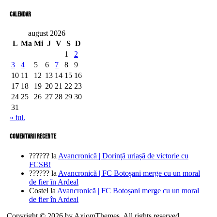
Calendar
august 2026
L
Ma
Mi
J
V
S
D
1
2
3
4
5
6
7
8
9
10
11
12
13
14
15
16
17
18
19
20
21
22
23
24
25
26
27
28
29
30
31
« iul.
comentarii recente
??????
la
Avancronică | Dorință uriașă de victorie cu
FCSB!
??????
la
Avancronică | FC Botoșani merge cu un moral
de fier în Ardeal
Costel
la
Avancronică | FC Botoșani merge cu un moral
de fier în Ardeal
Copyright © 2026 by AxiomThemes. All rights reserved.