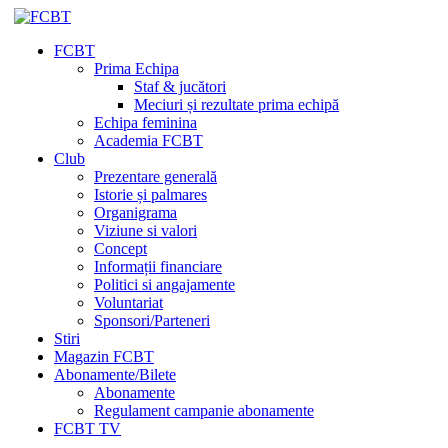
FCBT
Prima Echipa
Staf & jucători
Meciuri și rezultate prima echipă
Echipa feminina
Academia FCBT
Club
Prezentare generală
Istorie și palmares
Organigrama
Viziune si valori
Concept
Informații financiare
Politici si angajamente
Voluntariat
Sponsori/Parteneri
Stiri
Magazin FCBT
Abonamente/Bilete
Abonamente
Regulament campanie abonamente
FCBT TV