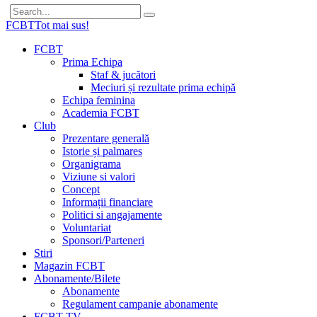
FCBT
Tot mai sus!
FCBT
Prima Echipa
Staf & jucători
Meciuri și rezultate prima echipă
Echipa feminina
Academia FCBT
Club
Prezentare generală
Istorie și palmares
Organigrama
Viziune si valori
Concept
Informații financiare
Politici si angajamente
Voluntariat
Sponsori/Parteneri
Stiri
Magazin FCBT
Abonamente/Bilete
Abonamente
Regulament campanie abonamente
FCBT TV