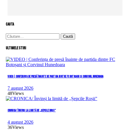
cauta
Caută
după:
Ultimele stiri
VIDEO | Conferința de presă înainte de partida dintre FC Botoșani și Corvinul Hunedoara
7 august 2026
48
Views
CRONICA/ Învinși la limită de „Șepcile Roșii”
4 august 2026
36
Views