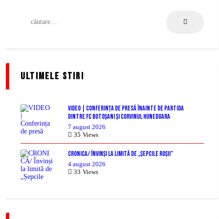
Caută
după:
Ultimele stiri
VIDEO | Conferința de presă înainte de partida
dintre FC Botoșani și Corvinul Hunedoara
7 august 2026
35
Views
CRONICA/ Învinși la limită de „Șepcile Roșii”
4 august 2026
33
Views