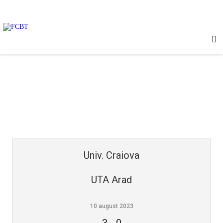
FCBT
Club
FCBT
Stiri
Tot mai sus!
Magazin FCBT
Abonamente/Bilete
FCBT TV
Univ. Craiova
UTA Arad
10 august 2023
3
-
0