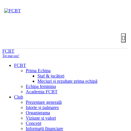
FCBT
Tot mai sus!
FCBT
Prima Echipa
Staf & jucători
Meciuri și rezultate prima echipă
Echipa feminina
Academia FCBT
Club
Prezentare generală
Istorie și palmares
Organigrama
Viziune si valori
Concept
Informații financiare