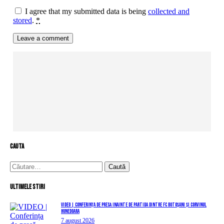
I agree that my submitted data is being
collected and
stored
.
*
cauta
Caută
după:
Ultimele stiri
VIDEO | Conferința de presă înainte de partida dintre FC Botoșani și Corvinul
Hunedoara
7 august 2026