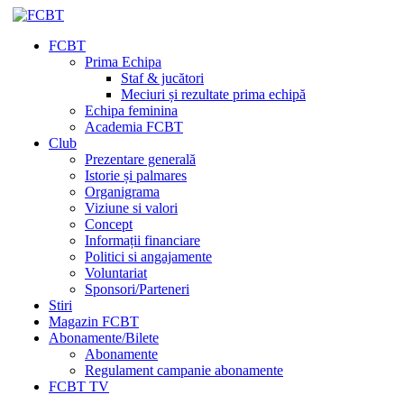
FCBT
Prima Echipa
Staf & jucători
Meciuri și rezultate prima echipă
Echipa feminina
Academia FCBT
Club
Prezentare generală
Istorie și palmares
Organigrama
Viziune si valori
Concept
Informații financiare
Politici si angajamente
Voluntariat
Sponsori/Parteneri
Stiri
Magazin FCBT
Abonamente/Bilete
Abonamente
Regulament campanie abonamente
FCBT TV