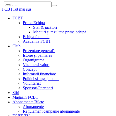
FCBT
Tot mai sus!
FCBT
Prima Echipa
Staf & jucători
Meciuri și rezultate prima echipă
Echipa feminina
Academia FCBT
Club
Prezentare generală
Istorie și palmares
Organigrama
Viziune si valori
Concept
Informații financiare
Politici si angajamente
Voluntariat
Sponsori/Parteneri
Stiri
Magazin FCBT
Abonamente/Bilete
Abonamente
Regulament campanie abonamente
FCBT TV