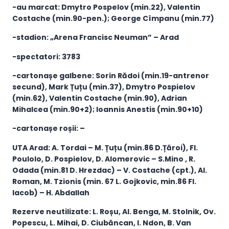
-au marcat: Dmytro Pospelov (min.22), Valentin
Costache (min.90-pen.); George Cîmpanu (min.77)
-stadion: „Arena Francisc Neuman” – Arad
-spectatori: 3783
-cartonașe galbene: Sorin Rădoi (min.19-antrenor
secund), Mark Țuțu (min.37), Dmytro Pospielov
(min.62), Valentin Costache (min.90), Adrian
Mihalcea (min.90+2); Ioannis Anestis (min.90+10)
-cartonașe roșii: –
UTA Arad: A. Tordai – M. Țuțu (min.86 D.Țăroi), Fl.
Poulolo, D. Pospielov, D. Alomerovic – S.Mino , R.
Odada (min.81 D. Hrezdac) – V. Costache (cpt.), Al.
Roman, M. Tzionis (min. 67 L. Gojkovic, min.86 Fl.
Iacob) – H. Abdallah
Rezerve neutilizate: L. Roșu, Al. Benga, M. Stolnik, Ov.
Popescu, L. Mihai, D. Ciubăncan, I. Ndon, B. Van