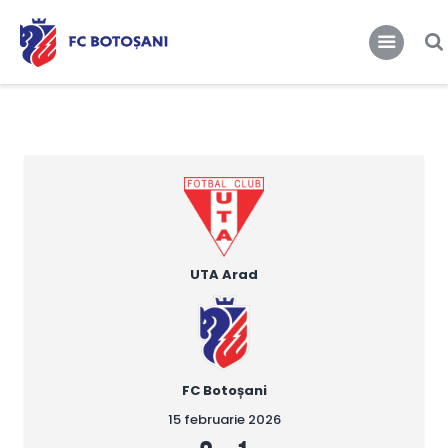
FCBT
Club
FCBT
Tot mai sus!
Stiri
Magazin FCBT
Abonamente/Bilete
FCBT TV
UTA Arad
FC Botoșani
15 februarie 2026