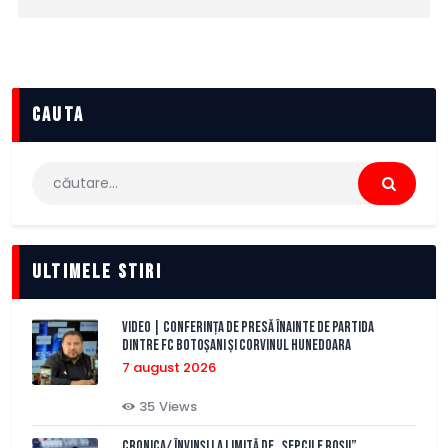
cauta
Caută
după:
Ultimele stiri
VIDEO | Conferința de presă înainte de partida
dintre FC Botoșani și Corvinul Hunedoara
7 august 2026
35
Views
CRONICA/ Învinși la limită de „Șepcile Roșii”