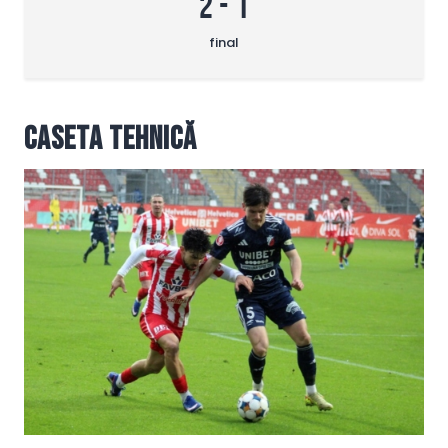
2
-
1
final
Caseta tehnică