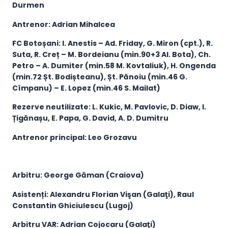
Durmen
Antrenor: Adrian Mihalcea
FC Botoșani: I. Anestis – Ad. Friday, G. Miron (cpt.), R.
Suta, R. Creț – M. Bordeianu (min.90+3 Al. Bota), Ch.
Petro – A. Dumiter (min.58 M. Kovtaliuk), H. Ongenda
(min.72 Șt. Bodișteanu), Șt. Pănoiu (min.46 G.
Cîmpanu) – E. Lopez (min.46 S. Mailat)
Rezerve neutilizate: L. Kukic, M. Pavlovic, D. Diaw, l.
Țigănașu, E. Papa, G. David, A. D. Dumitru
Antrenor principal: Leo Grozavu
Arbitru: George Găman (Craiova)
Asistenți: Alexandru Florian Vişan (Galaţi), Raul
Constantin Ghiciulescu (Lugoj)
Arbitru VAR: Adrian Cojocaru (Galaţi)