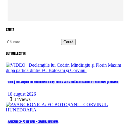
cauta
Caută
după:
Ultimele stiri
VIDEO | Declarațiile lui Codrin Mindirigiu și Florin Maxim după partida dintre FC Botoșani și Corvinul
10 august 2026
14
Views
AVANCRONICA/ FC BOTOȘANI – CORVINUL HUNEDOARA