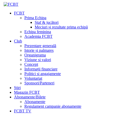
FCBT
Prima Echipa
Staf & jucători
Meciuri și rezultate prima echipă
Echipa feminina
Academia FCBT
Club
Prezentare generală
Istorie și palmares
Organigrama
Viziune si valori
Concept
Informații financiare
Politici si angajamente
Voluntariat
Sponsori/Parteneri
Stiri
Magazin FCBT
Abonamente/Bilete
Abonamente
Regulament campanie abonamente
FCBT TV