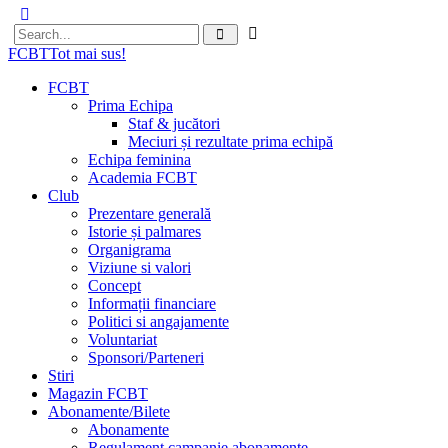
FCBT
Tot mai sus!
FCBT
Prima Echipa
Staf & jucători
Meciuri și rezultate prima echipă
Echipa feminina
Academia FCBT
Club
Prezentare generală
Istorie și palmares
Organigrama
Viziune si valori
Concept
Informații financiare
Politici si angajamente
Voluntariat
Sponsori/Parteneri
Stiri
Magazin FCBT
Abonamente/Bilete
Abonamente
Regulament campanie abonamente