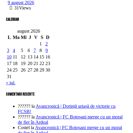
9 august 2026
31
Views
Calendar
august 2026
L
Ma
Mi
J
V
S
D
1
2
3
4
5
6
7
8
9
10
11
12
13
14
15
16
17
18
19
20
21
22
23
24
25
26
27
28
29
30
31
« iul.
comentarii recente
??????
la
Avancronică | Dorință uriașă de victorie cu
FCSB!
??????
la
Avancronică | FC Botoșani merge cu un moral
de fier în Ardeal
Costel
la
Avancronică | FC Botoșani merge cu un moral
de fier în Ardeal