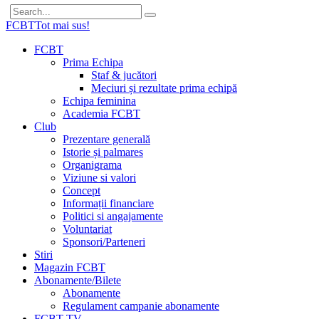
FCBT
Tot mai sus!
FCBT
Prima Echipa
Staf & jucători
Meciuri și rezultate prima echipă
Echipa feminina
Academia FCBT
Club
Prezentare generală
Istorie și palmares
Organigrama
Viziune si valori
Concept
Informații financiare
Politici si angajamente
Voluntariat
Sponsori/Parteneri
Stiri
Magazin FCBT
Abonamente/Bilete
Abonamente
Regulament campanie abonamente
FCBT TV