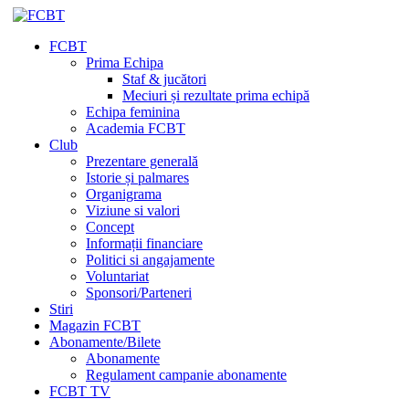
FCBT
Prima Echipa
Staf & jucători
Meciuri și rezultate prima echipă
Echipa feminina
Academia FCBT
Club
Prezentare generală
Istorie și palmares
Organigrama
Viziune si valori
Concept
Informații financiare
Politici si angajamente
Voluntariat
Sponsori/Parteneri
Stiri
Magazin FCBT
Abonamente/Bilete
Abonamente
Regulament campanie abonamente
FCBT TV