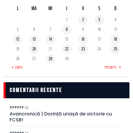
L
MA
MI
J
V
S
D
1
2
3
4
5
6
7
8
9
10
11
12
13
14
15
16
17
18
19
20
21
22
23
24
25
26
27
28
29
« ian.
mart. »
comentarii recente
la
??????
Avancronică | Dorință uriașă de victorie cu
FCSB!