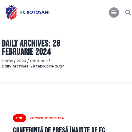
FCBT
Club
FCBT
Tot mai sus!
Stiri
Magazin FCBT
Daily Archives: 28
Abonamente/Bilete
februarie 2024
FCBT TV
Home
2024
februarie
Daily Archives: 28 februarie 2024
Stiri
28 februarie 2024
Conferință de presă înainte de FC