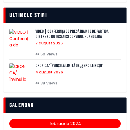
Ultimele stiri
VIDEO | Conferința de presă înainte de partida
dintre FC Botoșani și Corvinul Hunedoara
7 august 2026
50
Views
CRONICA/ Învinși la limită de „Șepcile Roșii”
4 august 2026
38
Views
Calendar
februarie 2024