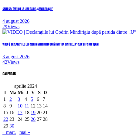
CRONICA/ Învinși la limită de „Șepcile Roșii”
4 august 2026
29
Views
VIDEO | Declarațiile lui Codrin Mindirigiu după partida dintre „U” Cluj și FC Botoșani
3 august 2026
42
Views
Calendar
aprilie 2024
L
Ma
Mi
J
V
S
D
1
2
3
4
5
6
7
8
9
10
11
12
13
14
15
16
17
18
19
20
21
22
23
24
25
26
27
28
29
30
« mart.
mai »