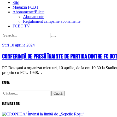
Stiri
Magazin FCBT
Abonamente/Bilete
Abonamente
Regulament campanie abonamente
FCBT TV
Stiri
10 aprilie 2024
Conferință de presă înainte de partida dintre FC Bot
FC Botoșani a organizat miercuri, 10 aprilie, de la ora 10.30 la Stadio
propriu cu FCU 1948…
cauta
Caută
după:
Ultimele stiri