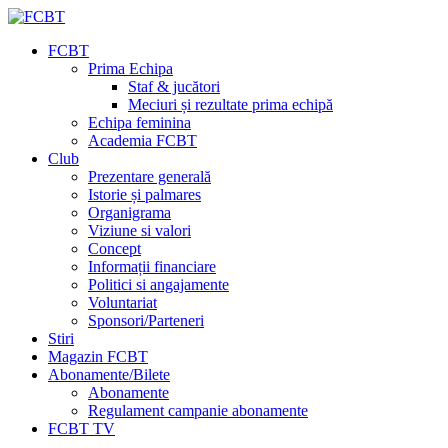
FCBT
Prima Echipa
Staf & jucători
Meciuri și rezultate prima echipă
Echipa feminina
Academia FCBT
Club
Prezentare generală
Istorie și palmares
Organigrama
Viziune si valori
Concept
Informații financiare
Politici si angajamente
Voluntariat
Sponsori/Parteneri
Stiri
Magazin FCBT
Abonamente/Bilete
Abonamente
Regulament campanie abonamente
FCBT TV