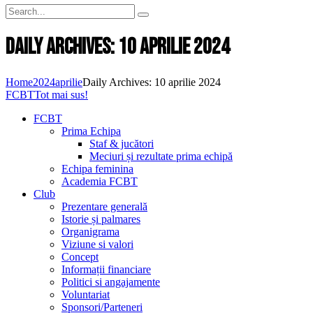
Daily Archives: 10 aprilie 2024
Home
2024
aprilie
Daily Archives: 10 aprilie 2024
FCBT
Tot mai sus!
FCBT
Prima Echipa
Staf & jucători
Meciuri și rezultate prima echipă
Echipa feminina
Academia FCBT
Club
Prezentare generală
Istorie și palmares
Organigrama
Viziune si valori
Concept
Informații financiare
Politici si angajamente
Voluntariat
Sponsori/Parteneri