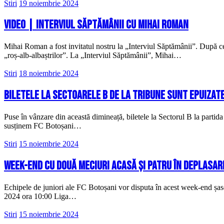
Stiri
19 noiembrie 2024
VIDEO | Interviul săptămânii cu Mihai Roman
Mihai Roman a fost invitatul nostru la „Interviul Săptămânii”. După ce 
„roș-alb-albaștrilor”. La „Interviul Săptămânii”, Mihai…
Stiri
18 noiembrie 2024
Biletele la sectoarele B de la tribune sunt epuizat
Puse în vânzare din această dimineață, biletele la Sectorul B la partid
susținem FC Botoșani…
Stiri
15 noiembrie 2024
Week-end cu două meciuri acasă și patru în deplasar
Echipele de juniori ale FC Botoșani vor disputa în acest week-end șas
2024 ora 10:00 Liga…
Stiri
15 noiembrie 2024