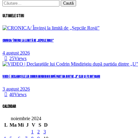
Caută
după:
Ultimele stiri
CRONICA/ Învinși la limită de „Șepcile Roșii”
4 august 2026
25
Views
VIDEO | Declarațiile lui Codrin Mindirigiu după partida dintre „U” Cluj și FC Botoșani
3 august 2026
40
Views
Calendar
noiembrie 2024
L
Ma
Mi
J
V
S
D
1
2
3