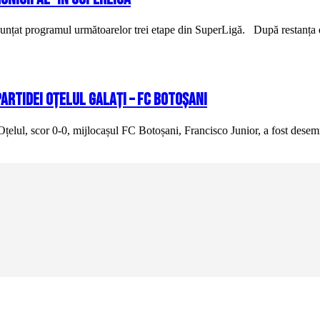
unțat programul următoarelor trei etape din SuperLigă. După restanța di
artidei Oțelul Galați – FC Botoșani
țelul, scor 0-0, mijlocașul FC Botoșani, Francisco Junior, a fost desemn