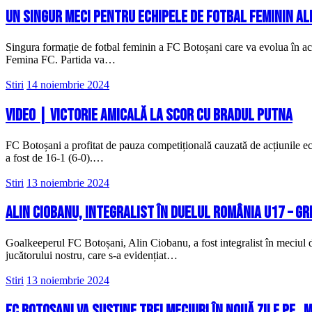
Un singur meci pentru echipele de fotbal feminin al
Singura formație de fotbal feminin a FC Botoșani care va evolua în a
Femina FC. Partida va…
Stiri
14 noiembrie 2024
VIDEO | Victorie amicală la scor cu Bradul Putna
FC Botoșani a profitat de pauza competițională cauzată de acțiunile ech
a fost de 16-1 (6-0).…
Stiri
13 noiembrie 2024
Alin Ciobanu, integralist în duelul România U17 – Gr
Goalkeeperul FC Botoșani, Alin Ciobanu, a fost integralist în meciul 
jucătorului nostru, care s-a evidențiat…
Stiri
13 noiembrie 2024
FC Botoșani va susține trei meciuri în nouă zile pe „