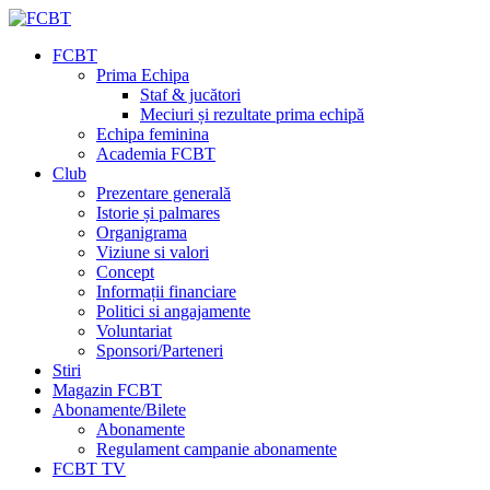
FCBT
Prima Echipa
Staf & jucători
Meciuri și rezultate prima echipă
Echipa feminina
Academia FCBT
Club
Prezentare generală
Istorie și palmares
Organigrama
Viziune si valori
Concept
Informații financiare
Politici si angajamente
Voluntariat
Sponsori/Parteneri
Stiri
Magazin FCBT
Abonamente/Bilete
Abonamente
Regulament campanie abonamente
FCBT TV