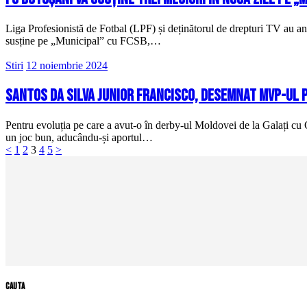
Liga Profesionistă de Fotbal (LPF) și deținătorul de drepturi TV au an
susține pe „Municipal” cu FCSB,…
Stiri
12 noiembrie 2024
Santos Da Silva Junior Francisco, desemnat MVP-ul p
Pentru evoluția pe care a avut-o în derby-ul Moldovei de la Galați cu O
un joc bun, aducându-și aportul…
Paginație
Page
Page
Page
Page
Page
<
1
2
3
4
5
>
articole
cauta