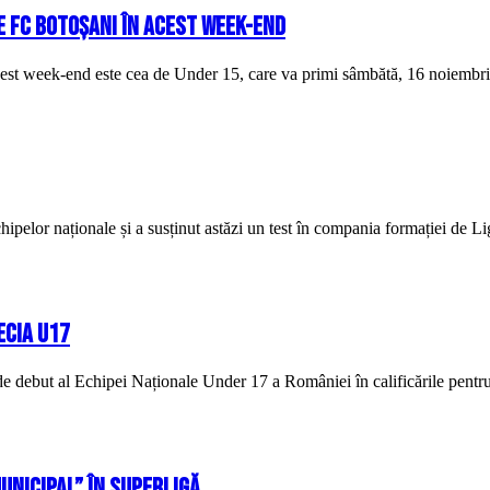
e FC Botoșani în acest week-end
cest week-end este cea de Under 15, care va primi sâmbătă, 16 noiembri
ipelor naționale și a susținut astăzi un test în compania formației de L
ecia U17
de debut al Echipei Naționale Under 17 a României în calificările pent
Municipal” în SuperLigă