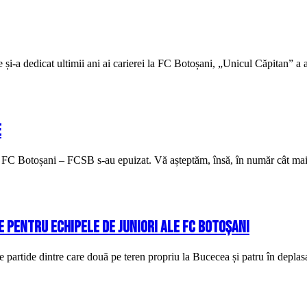
și-a dedicat ultimii ani ai carierei la FC Botoșani, „Unicul Căpitan” a 
e
a FC Botoșani – FCSB s-au epuizat. Vă așteptăm, însă, în număr cât mai ma
e pentru echipele de juniori ale FC Botoșani
e partide dintre care două pe teren propriu la Bucecea și patru în depla