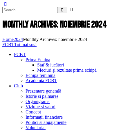
Monthly Archives: noiembrie 2024
Home
2024
Monthly Archives: noiembrie 2024
FCBT
Tot mai sus!
FCBT
Prima Echipa
Staf & jucători
Meciuri și rezultate prima echipă
Echipa feminina
Academia FCBT
Club
Prezentare generală
Istorie și palmares
Organigrama
Viziune si valori
Concept
Informații financiare
Politici si angajamente
Voluntariat