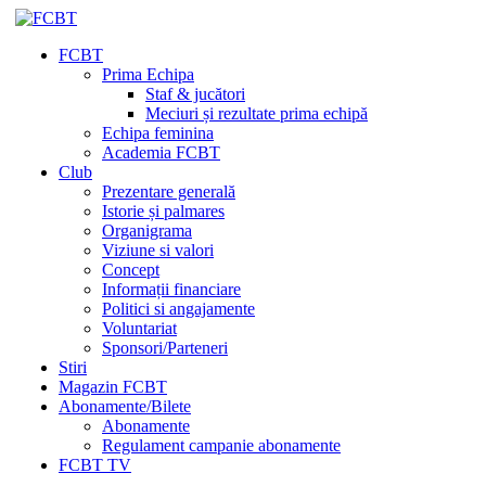
FCBT
Prima Echipa
Staf & jucători
Meciuri și rezultate prima echipă
Echipa feminina
Academia FCBT
Club
Prezentare generală
Istorie și palmares
Organigrama
Viziune si valori
Concept
Informații financiare
Politici si angajamente
Voluntariat
Sponsori/Parteneri
Stiri
Magazin FCBT
Abonamente/Bilete
Abonamente
Regulament campanie abonamente
FCBT TV