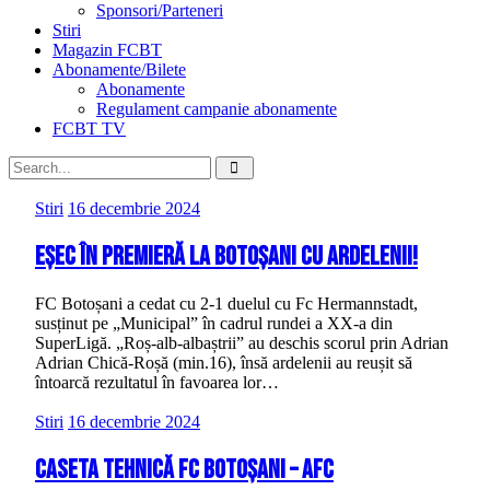
Sponsori/Parteneri
Stiri
Magazin FCBT
Abonamente/Bilete
Abonamente
Regulament campanie abonamente
FCBT TV
Stiri
16 decembrie 2024
Eșec în premieră la Botoșani cu ardelenii!
FC Botoșani a cedat cu 2-1 duelul cu Fc Hermannstadt,
susținut pe „Municipal” în cadrul rundei a XX-a din
SuperLigă. „Roș-alb-albaștrii” au deschis scorul prin Adrian
Adrian Chică-Roșă (min.16), însă ardelenii au reușit să
întoarcă rezultatul în favoarea lor…
Stiri
16 decembrie 2024
Caseta tehnică FC Botoșani – AFC