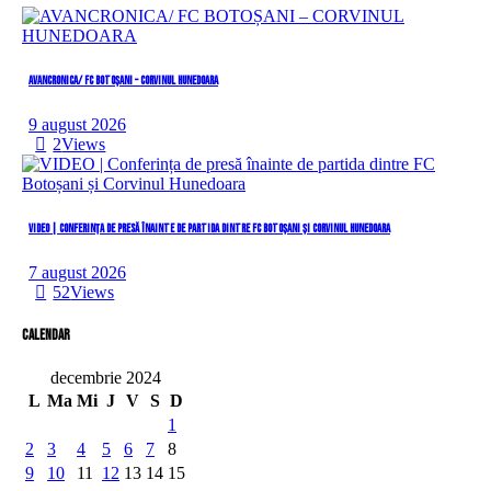
AVANCRONICA/ FC BOTOȘANI – CORVINUL HUNEDOARA
9 august 2026
2
Views
VIDEO | Conferința de presă înainte de partida dintre FC Botoșani și Corvinul Hunedoara
7 august 2026
52
Views
Calendar
decembrie 2024
L
Ma
Mi
J
V
S
D
1
2
3
4
5
6
7
8
9
10
11
12
13
14
15