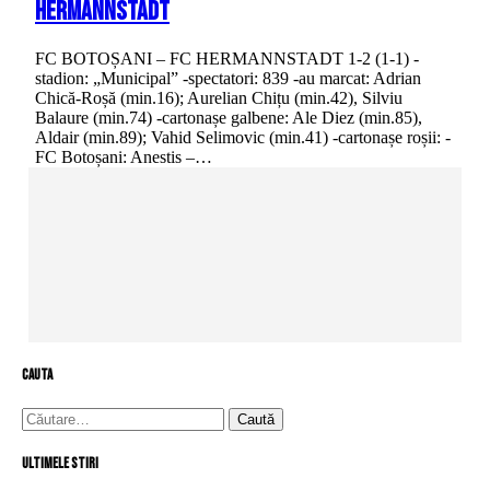
Hermannstadt
FC BOTOȘANI – FC HERMANNSTADT 1-2 (1-1) -
stadion: „Municipal” -spectatori: 839 -au marcat: Adrian
Chică-Roșă (min.16); Aurelian Chițu (min.42), Silviu
Balaure (min.74) -cartonașe galbene: Ale Diez (min.85),
Aldair (min.89); Vahid Selimovic (min.41) -cartonașe roșii: -
FC Botoșani: Anestis –…
cauta
Caută
după:
Ultimele stiri