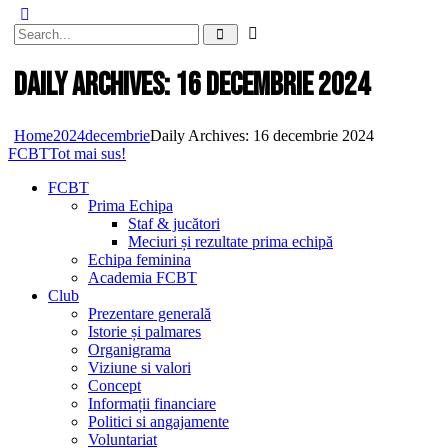
Daily Archives: 16 decembrie 2024
Home
2024
decembrie
Daily Archives: 16 decembrie 2024
FCBT
Tot mai sus!
FCBT
Prima Echipa
Staf & jucători
Meciuri și rezultate prima echipă
Echipa feminina
Academia FCBT
Club
Prezentare generală
Istorie și palmares
Organigrama
Viziune si valori
Concept
Informații financiare
Politici si angajamente
Voluntariat