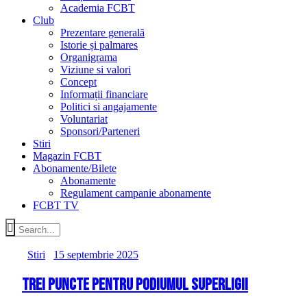
Academia FCBT
Club
Prezentare generală
Istorie și palmares
Organigrama
Viziune si valori
Concept
Informații financiare
Politici si angajamente
Voluntariat
Sponsori/Parteneri
Stiri
Magazin FCBT
Abonamente/Bilete
Abonamente
Regulament campanie abonamente
FCBT TV
Stiri
15 septembrie 2025
Trei puncte pentru podiumul SuperLigii