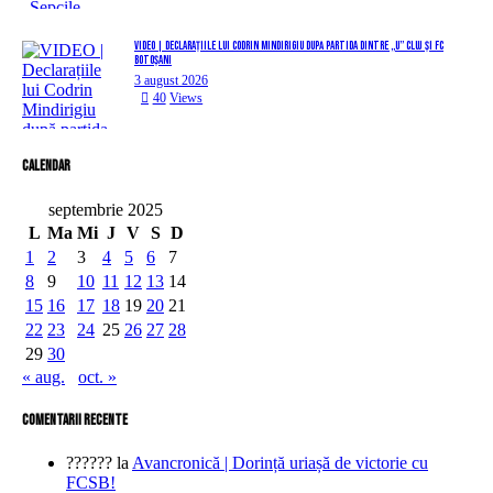
VIDEO | Declarațiile lui Codrin Mindirigiu după partida dintre „U” Cluj și FC
Botoșani
3 august 2026
40
Views
Calendar
septembrie 2025
L
Ma
Mi
J
V
S
D
1
2
3
4
5
6
7
8
9
10
11
12
13
14
15
16
17
18
19
20
21
22
23
24
25
26
27
28
29
30
« aug.
oct. »
comentarii recente
??????
la
Avancronică | Dorință uriașă de victorie cu
FCSB!