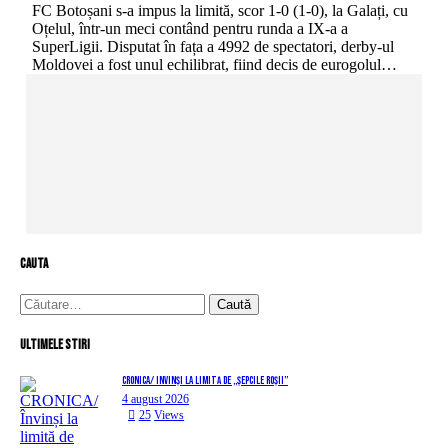
FC Botoșani s-a impus la limită, scor 1-0 (1-0), la Galați, cu
Oțelul, într-un meci contând pentru runda a IX-a a
SuperLigii. Disputat în fața a 4992 de spectatori, derby-ul
Moldovei a fost unul echilibrat, fiind decis de eurogolul…
cauta
Caută
după:
Ultimele stiri
CRONICA/ Învinși la limită de „Șepcile Roșii”
4 august 2026
25
Views