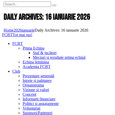
Daily Archives: 16 ianuarie 2026
Home
2026
ianuarie
Daily Archives: 16 ianuarie 2026
FCBT
Tot mai sus!
FCBT
Prima Echipa
Staf & jucători
Meciuri și rezultate prima echipă
Echipa feminina
Academia FCBT
Club
Prezentare generală
Istorie și palmares
Organigrama
Viziune si valori
Concept
Informații financiare
Politici si angajamente
Voluntariat
Sponsori/Parteneri