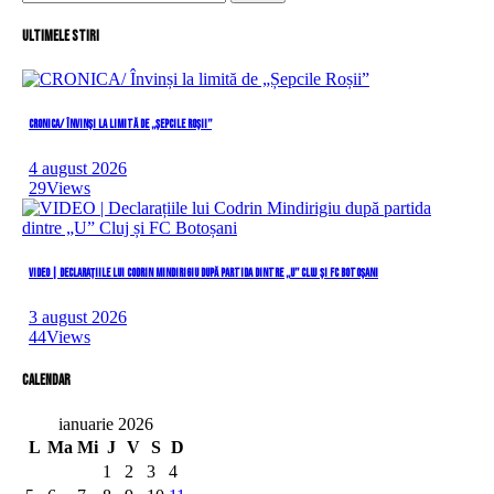
după:
Ultimele stiri
CRONICA/ Învinși la limită de „Șepcile Roșii”
4 august 2026
29
Views
VIDEO | Declarațiile lui Codrin Mindirigiu după partida dintre „U” Cluj și FC Botoșani
3 august 2026
44
Views
Calendar
ianuarie 2026
L
Ma
Mi
J
V
S
D
1
2
3
4