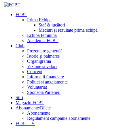
FCBT
Prima Echipa
Staf & jucători
Meciuri și rezultate prima echipă
Echipa feminina
Academia FCBT
Club
Prezentare generală
Istorie și palmares
Organigrama
Viziune si valori
Concept
Informații financiare
Politici si angajamente
Voluntariat
Sponsori/Parteneri
Stiri
Magazin FCBT
Abonamente/Bilete
Abonamente
Regulament campanie abonamente
FCBT TV