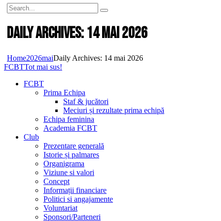
Daily Archives: 14 mai 2026
Home
2026
mai
Daily Archives: 14 mai 2026
FCBT
Tot mai sus!
FCBT
Prima Echipa
Staf & jucători
Meciuri și rezultate prima echipă
Echipa feminina
Academia FCBT
Club
Prezentare generală
Istorie și palmares
Organigrama
Viziune si valori
Concept
Informații financiare
Politici si angajamente
Voluntariat
Sponsori/Parteneri