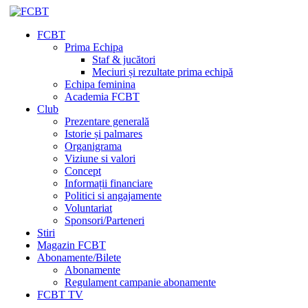
FCBT
Prima Echipa
Staf & jucători
Meciuri și rezultate prima echipă
Echipa feminina
Academia FCBT
Club
Prezentare generală
Istorie și palmares
Organigrama
Viziune si valori
Concept
Informații financiare
Politici si angajamente
Voluntariat
Sponsori/Parteneri
Stiri
Magazin FCBT
Abonamente/Bilete
Abonamente
Regulament campanie abonamente
FCBT TV