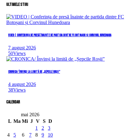
Ultimele stiri
VIDEO | Conferința de presă înainte de partida dintre FC Botoșani și Corvinul Hunedoara
7 august 2026
50
Views
CRONICA/ Învinși la limită de „Șepcile Roșii”
4 august 2026
38
Views
Calendar
mai 2026
L
Ma
Mi
J
V
S
D
1
2
3
4
5
6
7
8
9
10