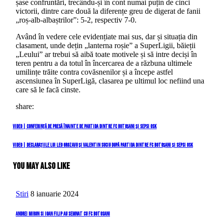
șase confruntări, trecându-și în cont numai puțin de cinci
victorii, dintre care două la diferențe greu de digerat de fanii
„roș-alb-albaștrilor”: 5-2, respectiv 7-0.
Având în vedere cele evidențiate mai sus, dar și situația din
clasament, unde dețin „lanterna roșie” a SuperLigii, băieții
„Leului” ar trebui să aibă toate motivele și să intre deciși în
teren pentru a da totul în încercarea de a răzbuna ultimele
umilințe trăite contra covăsnenilor și a începe astfel
ascensiunea în SuperLigă, clasarea pe ultimul loc nefiind una
care să le facă cinste.
share:
Navigare
Previous
VIDEO | Conferință de presă înainte de partida dintre FC Botoșani și Sepsi OSK
Post
în
Next
VIDEO | Declarațiile lui Leo Grozavu și Valentin Suciu după partida dintre FC Botoșani și Sepsi OSK
Post
articole
You May Also Like
Stiri
8 ianuarie 2024
Andrei Miron si Ioan Filip au semnat cu FC botosani