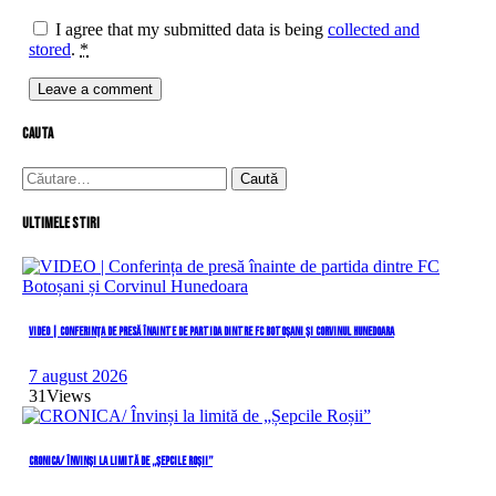
I agree that my submitted data is being
collected and
stored
.
*
cauta
Caută
după:
Ultimele stiri
VIDEO | Conferința de presă înainte de partida dintre FC Botoșani și Corvinul Hunedoara
7 august 2026
31
Views
CRONICA/ Învinși la limită de „Șepcile Roșii”