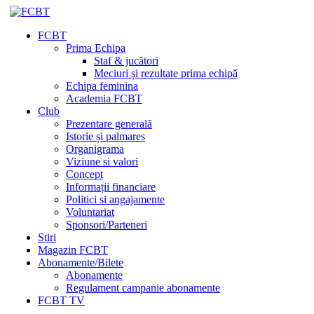
FCBT
Prima Echipa
Staf & jucători
Meciuri și rezultate prima echipă
Echipa feminina
Academia FCBT
Club
Prezentare generală
Istorie și palmares
Organigrama
Viziune si valori
Concept
Informații financiare
Politici si angajamente
Voluntariat
Sponsori/Parteneri
Stiri
Magazin FCBT
Abonamente/Bilete
Abonamente
Regulament campanie abonamente
FCBT TV