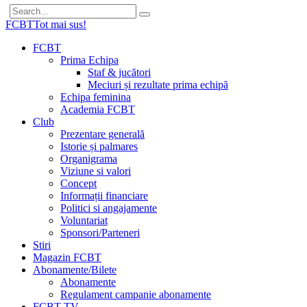
FCBT
Tot mai sus!
FCBT
Prima Echipa
Staf & jucători
Meciuri și rezultate prima echipă
Echipa feminina
Academia FCBT
Club
Prezentare generală
Istorie și palmares
Organigrama
Viziune si valori
Concept
Informații financiare
Politici si angajamente
Voluntariat
Sponsori/Parteneri
Stiri
Magazin FCBT
Abonamente/Bilete
Abonamente
Regulament campanie abonamente
FCBT TV