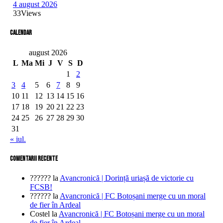
4 august 2026
33
Views
Calendar
august 2026
L
Ma
Mi
J
V
S
D
1
2
3
4
5
6
7
8
9
10
11
12
13
14
15
16
17
18
19
20
21
22
23
24
25
26
27
28
29
30
31
« iul.
comentarii recente
??????
la
Avancronică | Dorință uriașă de victorie cu
FCSB!
??????
la
Avancronică | FC Botoșani merge cu un moral
de fier în Ardeal
Costel
la
Avancronică | FC Botoșani merge cu un moral
de fier în Ardeal