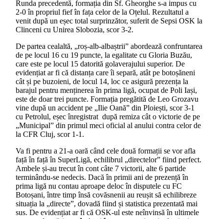
Runda precedentă, formația din Sf. Gheorghe s-a impus cu
2-0 în propriul fief în fața celor de la Oțelul. Rezultatul a
venit după un eșec total surprinzător, suferit de Sepsi OSK la
Clinceni cu Unirea Slobozia, scor 3-2.
De partea cealaltă, „roș-alb-albaștrii” abordează confruntarea
de pe locul 16 cu 19 puncte, la egalitate cu Gloria Buzău,
care este pe locul 15 datorită golaverajului superior. De
evidențiat ar fi că distanța care îi separă, atât pe botoșăneni
cât și pe buzoieni, de locul 14, loc ce asigură prezența la
barajul pentru menținerea în prima ligă, ocupat de Poli Iași,
este de doar trei puncte. Formația pregătită de Leo Grozavu
vine după un accident pe „Ilie Oană” din Ploiești, scor 3-1
cu Petrolul, eșec înregistrat după remiza cât o victorie de pe
„Municipal” din primul meci oficial al anului contra celor de
la CFR Cluj, scor 1-1.
Va fi pentru a 21-a oară când cele două formații se vor afla
față în față în SuperLigă, echilibrul „directelor” fiind perfect.
Ambele și-au trecut în cont câte 7 victorii, alte 6 partide
terminându-se nedecis. Dacă în primii ani de prezență în
prima ligă nu contau aproape deloc în disputele cu FC
Botoșani, între timp însă covăsnenii au reușit să echilibreze
situația la „directe”, dovadă fiind și statistica prezentată mai
sus. De evidențiat ar fi că OSK-ul este neînvinsă în ultimele