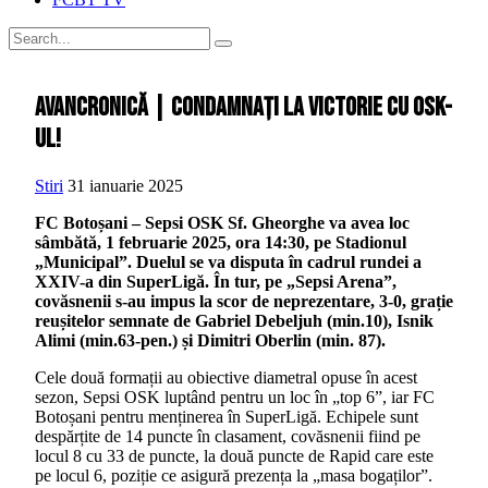
Avancronică | Condamnați la victorie cu OSK-
ul!
Stiri
31 ianuarie 2025
FC Botoșani – Sepsi OSK Sf. Gheorghe va avea loc
sâmbătă, 1 februarie 2025, ora 14:30, pe Stadionul
„Municipal”. Duelul se va disputa în cadrul rundei a
XXIV-a din SuperLigă. În tur, pe „Sepsi Arena”,
covăsnenii s-au impus la scor de neprezentare, 3-0, grație
reușitelor semnate de Gabriel Debeljuh (min.10), Isnik
Alimi (min.63-pen.) și Dimitri Oberlin (min. 87).
Cele două formații au obiective diametral opuse în acest
sezon, Sepsi OSK luptând pentru un loc în „top 6”, iar FC
Botoșani pentru menținerea în SuperLigă. Echipele sunt
despărțite de 14 puncte în clasament, covăsnenii fiind pe
locul 8 cu 33 de puncte, la două puncte de Rapid care este
pe locul 6, poziție ce asigură prezența la „masa bogaților”.