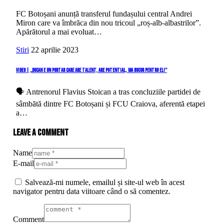
FC Botoșani anunță transferul fundașului central Andrei
Miron care va îmbrăca din nou tricoul „roș-alb-albastrilor”.
Apărătorul a mai evoluat…
Stiri
22 aprilie 2023
Video | „Ducan e un portar care are talent, are potential, ma bucur pentru el!”
🗣️ Antrenorul Flavius Stoican a tras concluziile partidei de
sâmbătă dintre FC Botoșani și FCU Craiova, aferentă etapei
a…
Leave a comment
Name
E-mail
Salvează-mi numele, emailul și site-ul web în acest
navigator pentru data viitoare când o să comentez.
Comment