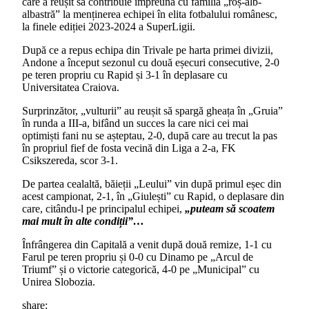
care a reușit să contribuie împreună cu familia „roș-alb-
albastră” la menținerea echipei în elita fotbalului românesc,
la finele ediției 2023-2024 a SuperLigii.
După ce a repus echipa din Trivale pe harta primei divizii,
Andone a început sezonul cu două eșecuri consecutive, 2-0
pe teren propriu cu Rapid și 3-1 în deplasare cu
Universitatea Craiova.
Surprinzător, „vulturii” au reușit să spargă gheața în „Gruia”
în runda a III-a, bifând un succes la care nici cei mai
optimiști fani nu se așteptau, 2-0, după care au trecut la pas
în propriul fief de fosta vecină din Liga a 2-a, FK
Csikszereda, scor 3-1.
De partea cealaltă, băieții „Leului” vin după primul eșec din
acest campionat, 2-1, în „Giulești” cu Rapid, o deplasare din
care, citându-l pe principalul echipei,
„puteam să scoatem
mai mult în alte condiții”…
Înfrângerea din Capitală a venit după două remize, 1-1 cu
Farul pe teren propriu și 0-0 cu Dinamo pe „Arcul de
Triumf” și o victorie categorică, 4-0 pe „Municipal” cu
Unirea Slobozia.
share: