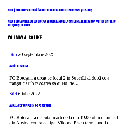
Navigare
Previous
VIDEO | Conferința de presă înainte de partida dintre FC Botoșani și FC Argeș
Post
în
Next
VIDEO | Declarațiile lui Leo Grozavu și Bogdan Andone la conferința de presă după partida dintre FC
Botoșani și FC Argeș
Post
articole
You May Also Like
Stiri
20 septembrie 2025
Am bătut și FCSB
FC Botoșani a urcat pe locul 2 în SuperLigă după ce a
tranșat clar în favoarea sa duelul de…
Stiri
6 iulie 2022
Amical: Vktoria Plzen 0-0 FC Botosani
FC Botosani a disputat marti de la ora 19.00 ultimul amical
din Austria contra echipei Viktoria Plzen terminand la…