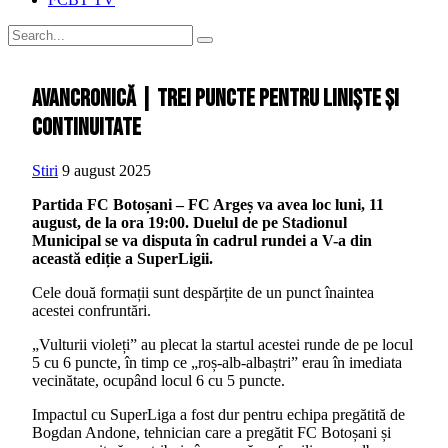
Avancronică | Trei puncte pentru liniște și
continuitate
Stiri
9 august 2025
Partida FC Botoșani – FC Argeș va avea loc luni, 11
august, de la ora 19:00. Duelul de pe Stadionul
Municipal se va disputa în cadrul rundei a V-a din
această ediție a SuperLigii.
Cele două formații sunt despărțite de un punct înaintea
acestei confruntări.
„Vulturii violeți” au plecat la startul acestei runde de pe locul
5 cu 6 puncte, în timp ce „roș-alb-albaștri” erau în imediata
vecinătate, ocupând locul 6 cu 5 puncte.
Impactul cu SuperLiga a fost dur pentru echipa pregătită de
Bogdan Andone, tehnician care a pregătit FC Botoșani și