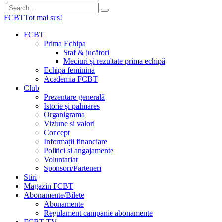
FCBT
Tot mai sus!
FCBT
Prima Echipa
Staf & jucători
Meciuri și rezultate prima echipă
Echipa feminina
Academia FCBT
Club
Prezentare generală
Istorie și palmares
Organigrama
Viziune si valori
Concept
Informații financiare
Politici si angajamente
Voluntariat
Sponsori/Parteneri
Stiri
Magazin FCBT
Abonamente/Bilete
Abonamente
Regulament campanie abonamente
FCBT TV