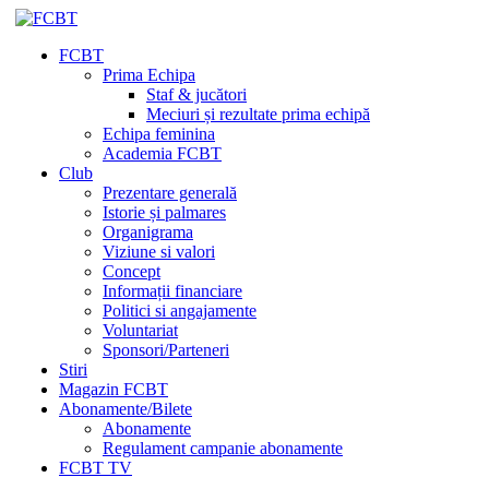
FCBT
Prima Echipa
Staf & jucători
Meciuri și rezultate prima echipă
Echipa feminina
Academia FCBT
Club
Prezentare generală
Istorie și palmares
Organigrama
Viziune si valori
Concept
Informații financiare
Politici si angajamente
Voluntariat
Sponsori/Parteneri
Stiri
Magazin FCBT
Abonamente/Bilete
Abonamente
Regulament campanie abonamente
FCBT TV