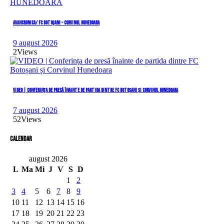
AVANCRONICA/ FC BOTOȘANI – CORVINUL HUNEDOARA
9 august 2026
2
Views
VIDEO | Conferința de presă înainte de partida dintre FC Botoșani și Corvinul Hunedoara
7 august 2026
52
Views
Calendar
august 2026
L
Ma
Mi
J
V
S
D
1
2
3
4
5
6
7
8
9
10
11
12
13
14
15
16
17
18
19
20
21
22
23