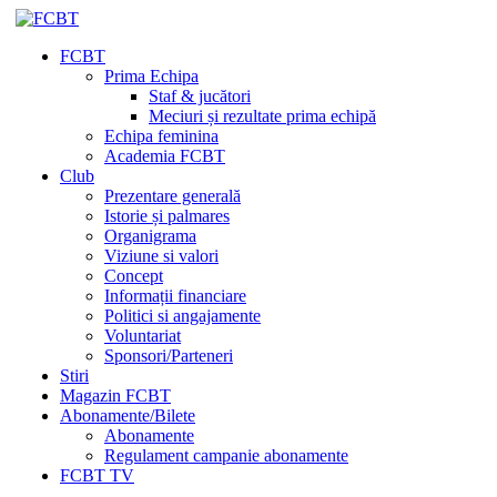
FCBT
Prima Echipa
Staf & jucători
Meciuri și rezultate prima echipă
Echipa feminina
Academia FCBT
Club
Prezentare generală
Istorie și palmares
Organigrama
Viziune si valori
Concept
Informații financiare
Politici si angajamente
Voluntariat
Sponsori/Parteneri
Stiri
Magazin FCBT
Abonamente/Bilete
Abonamente
Regulament campanie abonamente
FCBT TV