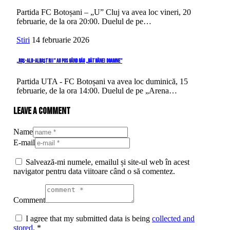
Partida FC Botoșani – „U” Cluj va avea loc vineri, 20
februarie, de la ora 20:00. Duelul de pe…
Stiri
14 februarie 2026
„Roș-alb-albaștrii” au pus gând rău „Bătrânei Doamne”
Partida UTA - FC Botoșani va avea loc duminică, 15
februarie, de la ora 14:00. Duelul de pe „Arena…
Leave a comment
Name
E-mail
Salvează-mi numele, emailul și site-ul web în acest
navigator pentru data viitoare când o să comentez.
Comment
I agree that my submitted data is being
collected and
stored
.
*