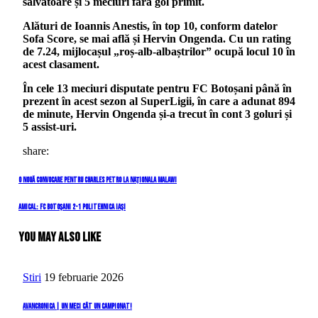
salvatoare și 5 meciuri fără gol primit.
Alături de Ioannis Anestis, în top 10, conform datelor
Sofa Score, se mai află și Hervin Ongenda. Cu un rating
de 7.24, mijlocașul „roș-alb-albaștrilor” ocupă locul 10 în
acest clasament.
În cele 13 meciuri disputate pentru FC Botoșani până în
prezent în acest sezon al SuperLigii, în care a adunat 894
de minute, Hervin Ongenda și-a trecut în cont 3 goluri și
5 assist-uri.
share:
Navigare
Previous
O nouă convocare pentru Charles Petro la naționala Malawi
Post
în
Next
Amical: FC Botoșani 2-1 Politehnica Iași
Post
articole
You May Also Like
Stiri
19 februarie 2026
Avancronica | Un meci cât un campionat!