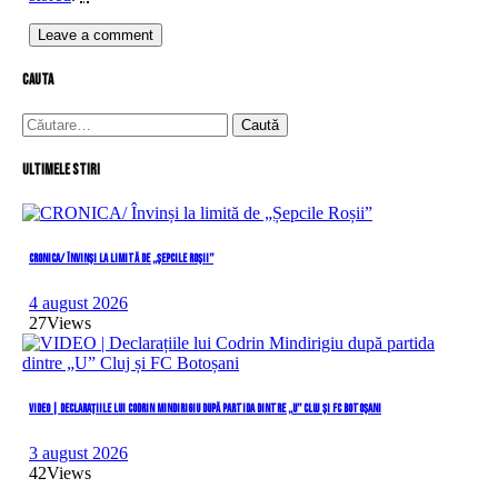
cauta
Caută
după:
Ultimele stiri
CRONICA/ Învinși la limită de „Șepcile Roșii”
4 august 2026
27
Views
VIDEO | Declarațiile lui Codrin Mindirigiu după partida dintre „U” Cluj și FC Botoșani
3 august 2026
42
Views