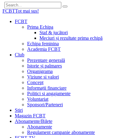
FCBT
Tot mai sus!
FCBT
Prima Echipa
Staf & jucători
Meciuri și rezultate prima echipă
Echipa feminina
Academia FCBT
Club
Prezentare generală
Istorie și palmares
Organigrama
Viziune si valori
Concept
Informații financiare
Politici si angajamente
Voluntariat
Sponsori/Parteneri
Stiri
Magazin FCBT
Abonamente/Bilete
Abonamente
Regulament campanie abonamente
FCBT TV