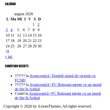
Calendar
august 2026
L
Ma
Mi
J
V
S
D
1
2
3
4
5
6
7
8
9
10
11
12
13
14
15
16
17
18
19
20
21
22
23
24
25
26
27
28
29
30
31
« iul.
comentarii recente
??????
la
Avancronică | Dorință uriașă de victorie cu
FCSB!
??????
la
Avancronică | FC Botoșani merge cu un moral
de fier în Ardeal
Costel
la
Avancronică | FC Botoșani merge cu un moral
de fier în Ardeal
Copyright © 2026 by AxiomThemes. All rights reserved.