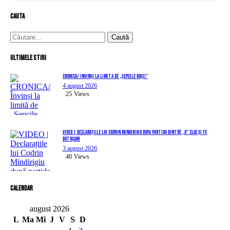
cauta
Caută
după:
Ultimele stiri
CRONICA/ Învinși la limită de „Șepcile Roșii”
4 august 2026
25
Views
VIDEO | Declarațiile lui Codrin Mindirigiu după partida dintre „U” Cluj și FC
Botoșani
3 august 2026
40
Views
Calendar
august 2026
L
Ma
Mi
J
V
S
D