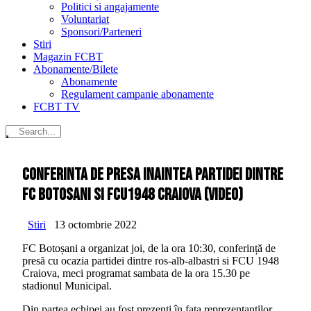
Politici si angajamente
Voluntariat
Sponsori/Parteneri
Stiri
Magazin FCBT
Abonamente/Bilete
Abonamente
Regulament campanie abonamente
FCBT TV
Conferinta de presa inaintea partidei dintre
FC Botosani si FCU1948 Craiova (video)
Stiri
13 octombrie 2022
FC Botoșani a organizat joi, de la ora 10:30, conferință de
presă cu ocazia partidei dintre ros-alb-albastri si FCU 1948
Craiova, meci programat sambata de la ora 15.30 pe
stadionul Municipal.
Din partea echipei au fost prezenți în fața reprezentanților