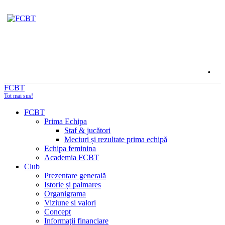
FCBT
Tot mai sus!
FCBT
Prima Echipa
Staf & jucători
Meciuri și rezultate prima echipă
Echipa feminina
Academia FCBT
Club
Prezentare generală
Istorie și palmares
Organigrama
Viziune si valori
Concept
Informații financiare