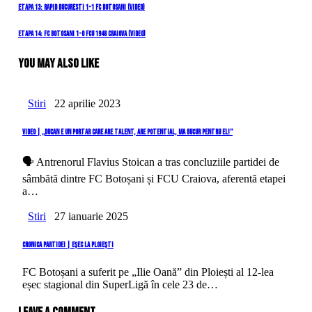
Navigare
Previous
Etapa 13: Rapid Bucuresti 1-1 FC Botosani (video)
Post
în
Next
Etapa 14: FC Botosani 1-0 FCU 1948 Craiova (video)
Post
articole
You May Also Like
Stiri
22 aprilie 2023
Video | „Ducan e un portar care are talent, are potential, ma bucur pentru el!”
🗣️ Antrenorul Flavius Stoican a tras concluziile partidei de
sâmbătă dintre FC Botoșani și FCU Craiova, aferentă etapei
a…
Stiri
27 ianuarie 2025
Cronica partidei | Eșec la Ploiești
FC Botoșani a suferit pe „Ilie Oană” din Ploiești al 12-lea
eșec stagional din SuperLigă în cele 23 de…