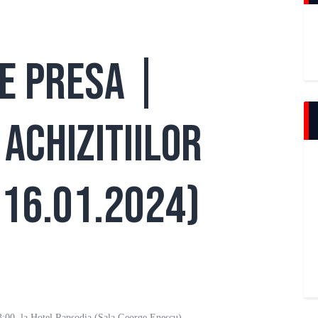
e presa |
achizitiilor
(16.01.2024)
13:00, la Hotel Rapsodia (Sala George Enescu),