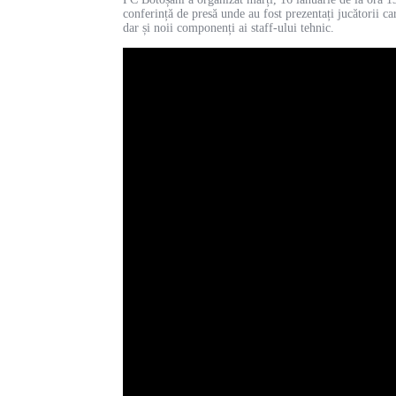
conferință de presă unde au fost prezentați jucătorii ca
dar și noii componenți ai staff-ului tehnic.