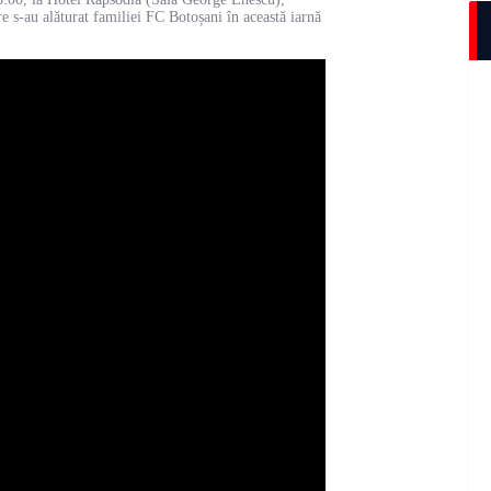
re s-au alăturat familiei FC Botoșani în această iarnă