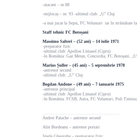
-atacant – nr.88
-mijlocaș – nr. 93 -ultimul club: „U” Cluj
-a mai jucat la Sepsi, FC Voluntari iar în străinătate 
Staff tehnic FC Botoșani
Massimo Salteri – (52 ani) – 14 iulie 1971
-preparator fizic
-ultimul club: Apollon Limasol (Cipru)
-în România: Gaz Metan, Concordia, FC Botoșani, „U”
Marius Șuller – (45 ani) – 5 septembrie 1978
-antrenor secund
-ultimul club: „U” Cluj
Bogdan Andone – (49 ani) – 7 ianuarie 1975
-antrenor principal
-ultimul club: Apollon Limasol (Cipru)
-în România: FCSB, Astra, FC Voluntari, Poli Timiso
………………………………………………
Andrei Patache – antrenor secund
Alin Bordeanu – antrenor portari
Vasile Gheorghe – premarator fizic