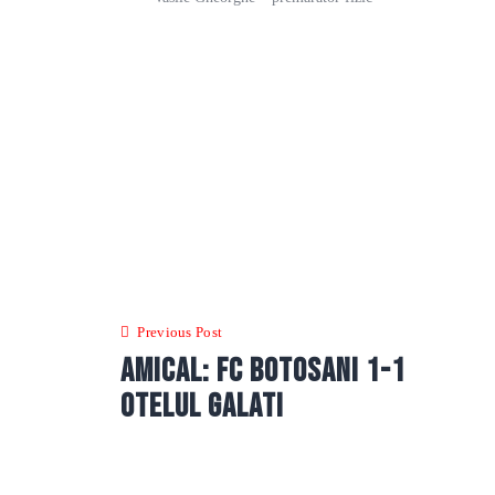
Navigare
în
Previous Post
articole
Amical: FC botosani 1-1
Otelul Galati