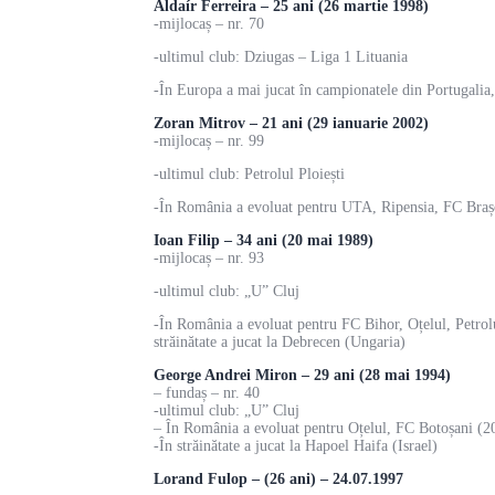
Aldaír Ferreira – 25 ani (26 martie 1998)
-mijlocaș – nr. 70
-ultimul club: Dziugas – Liga 1 Lituania
-În Europa a mai jucat în campionatele din Portugalia,
Zoran Mitrov – 21 ani (29 ianuarie 2002)
-mijlocaș – nr. 99
-ultimul club: Petrolul Ploiești
-În România a evoluat pentru UTA, Ripensia, FC Brașov, 
Ioan Filip – 34 ani (20 mai 1989)
-mijlocaș – nr. 93
-ultimul club: „U” Cluj
-În România a evoluat pentru FC Bihor, Oțelul, Petrol
străinătate a jucat la Debrecen (Ungaria)
George Andrei Miron – 29 ani (28 mai 1994)
– fundaș – nr. 40
-ultimul club: „U” Cluj
– În România a evoluat pentru Oțelul, FC Botoșani (
-În străinătate a jucat la Hapoel Haifa (Israel)
Lorand Fulop – (26 ani) – 24.07.1997