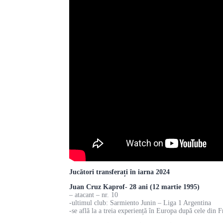
Jucători transferați în iarna 2024
Juan Cruz Kaprof- 28 ani (12 martie 1995)
– atacant – nr. 10
-ultimul club: Sarmiento Junin – Liga 1 Argentina
-se află la a treia experiență în Europa după cele din