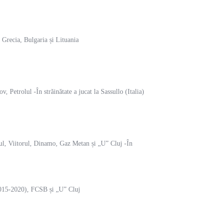
 Grecia, Bulgaria și Lituania
Petrolul -În străinătate a jucat la Sassullo (Italia)
ul, Viitorul, Dinamo, Gaz Metan și „U” Cluj -În
2015-2020), FCSB și „U” Cluj