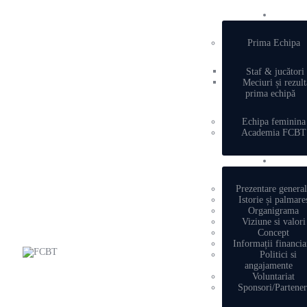
Prima Echipa
Staf & jucători
Meciuri și rezult
prima echipă
Echipa feminina
Academia FCBT
Prezentare genera
Istorie și palmare
Organigrama
Viziune si valori
Concept
Informații financia
Politici si
angajamente
Voluntariat
Sponsori/Partener