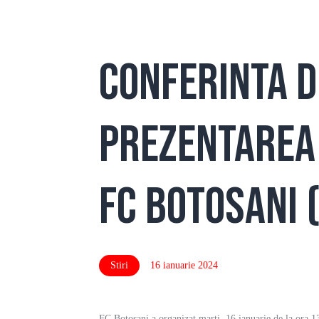
Conferinta d
Prezentarea 
FC Botosani 
Stiri
16 ianuarie 2024
FC Botoșani a organizat marți, 16 ianuarie de la ora 