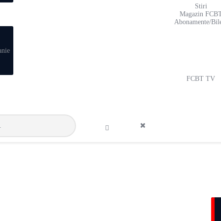
Stiri
Magazin FCB
Abonamente/Bil
anie
FCBT TV