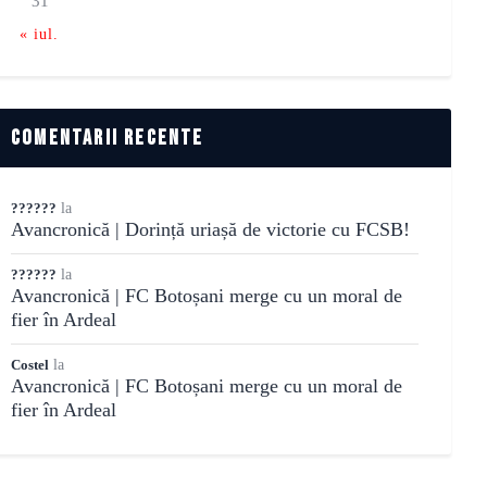
31
« iul.
comentarii recente
??????
la
Avancronică | Dorință uriașă de victorie cu FCSB!
??????
la
Avancronică | FC Botoșani merge cu un moral de
fier în Ardeal
Costel
la
Avancronică | FC Botoșani merge cu un moral de
fier în Ardeal