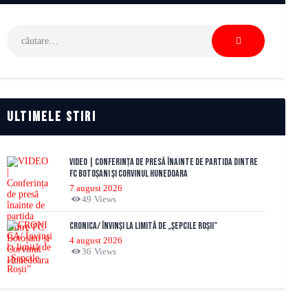
Caută
după:
Ultimele stiri
VIDEO | Conferința de presă înainte de partida dintre
FC Botoșani și Corvinul Hunedoara
7 august 2026
49
Views
CRONICA/ Învinși la limită de „Șepcile Roșii”
4 august 2026
36
Views