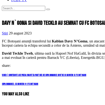
Davy N`Goma si David Tecklo au semnat cu FC Botosa
Stiri
29 august 2023
FC Botoșani anunță transferul lui
Kablan Davy N’Goma
, un atacan
început cariera la echipa secundă a celor de la Amiens, urmând să m
David Tecklo Tweh
, ultima oară la Hapoel Nof HaGalil, în divizia secu
a mai evoluat în carieră pentru Barrack YC (Liberia), Energetik-BGU
share:
Navigare
Previous
Video | Conferinta de presa inaintea partidei de Cupa Romaniei dintre CS Mioveni si FC Botosani
Post
în
Next
Cupa Romaniei: CS Mioveni 0-2 FC Botosani
Post
articole
You May Also Like