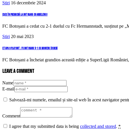
Stiri
16 decembrie 2024
Eșec în premieră la Botoșani cu ardelenii!
FC Botoșani a cedat cu 2-1 duelul cu Fc Hermannstadt, susținut pe 
Stiri
20 mai 2023
Etapa 9 Playout: FC Botosani 5-1 CS Mioveni (video)
FC Botoșani a încheiat grandios această ediție a SuperLigii României,
Leave a comment
Name
E-mail
Salvează-mi numele, emailul și site-ul web în acest navigator pent
Comment
I agree that my submitted data is being
collected and stored
.
*