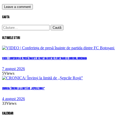
cauta
Caută
după:
Ultimele stiri
VIDEO | Conferința de presă înainte de partida dintre FC Botoșani și Corvinul Hunedoara
7 august 2026
5
Views
CRONICA/ Învinși la limită de „Șepcile Roșii”
4 august 2026
33
Views
Calendar