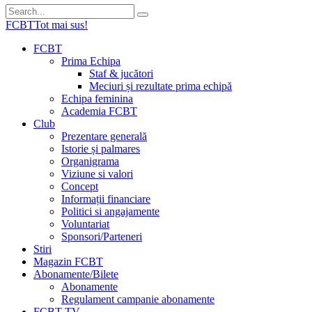
FCBT
Tot mai sus!
FCBT
Prima Echipa
Staf & jucători
Meciuri și rezultate prima echipă
Echipa feminina
Academia FCBT
Club
Prezentare generală
Istorie și palmares
Organigrama
Viziune si valori
Concept
Informații financiare
Politici si angajamente
Voluntariat
Sponsori/Parteneri
Stiri
Magazin FCBT
Abonamente/Bilete
Abonamente
Regulament campanie abonamente
FCBT TV