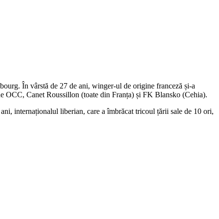
urg. În vârstă de 27 de ani, winger-ul de origine franceză și-a
ne OCC, Canet Roussillon (toate din Franța) și FK Blansko (Cehia).
i, internaționalul liberian, care a îmbrăcat tricoul țării sale de 10 ori,