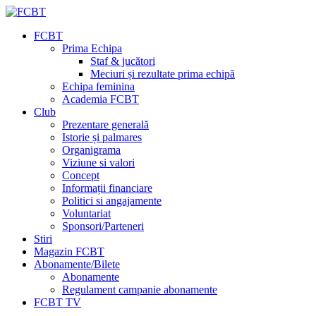
FCBT
Prima Echipa
Staf & jucători
Meciuri și rezultate prima echipă
Echipa feminina
Academia FCBT
Club
Prezentare generală
Istorie și palmares
Organigrama
Viziune si valori
Concept
Informații financiare
Politici si angajamente
Voluntariat
Sponsori/Parteneri
Stiri
Magazin FCBT
Abonamente/Bilete
Abonamente
Regulament campanie abonamente
FCBT TV