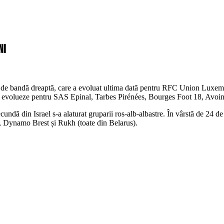
ni
t de bandă dreaptă, care a evoluat ultima dată pentru RFC Union Luxembo
ai evolueze pentru SAS Epinal, Tarbes Pirénées, Bourges Foot 18, Avoi
ndă din Israel s-a alaturat gruparii ros-alb-albastre. În vârstă de 24 de an
, Dynamo Brest și Rukh (toate din Belarus).