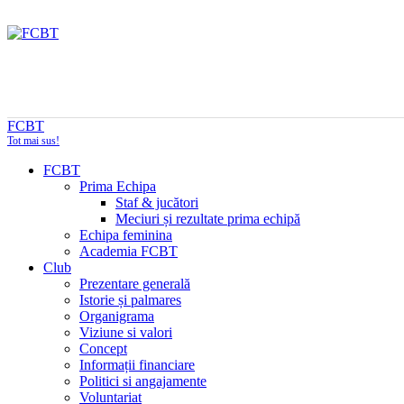
FCBT
Tot mai sus!
FCBT
Prima Echipa
Staf & jucători
Meciuri și rezultate prima echipă
Echipa feminina
Academia FCBT
Club
Prezentare generală
Istorie și palmares
Organigrama
Viziune si valori
Concept
Informații financiare
Politici si angajamente
Voluntariat