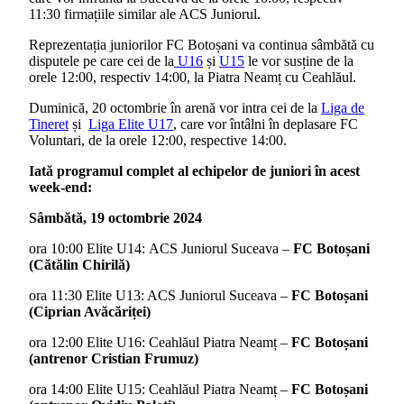
11:30 firmațiile similar ale ACS Juniorul.
Reprezentația juniorilor FC Botoșani va continua sâmbătă cu
disputele pe care cei de la
U16
și
U15
le vor susține de la
orele 12:00, respectiv 14:00, la Piatra Neamț cu Ceahlăul.
Duminică, 20 octombrie în arenă vor intra cei de la
Liga de
Tineret
și
Liga Elite U17
, care vor întâlni în deplasare FC
Voluntari, de la orele 12:00, respective 14:00.
Iată programul complet al echipelor de juniori în acest
week-end:
Sâmbătă, 19 octombrie 2024
ora 10:00 Elite U14: ACS Juniorul Suceava –
FC Botoșani
(Cătălin Chirilă)
ora 11:30 Elite U13: ACS Juniorul Suceava –
FC Botoșani
(Ciprian Avăcăriței)
ora 12:00 Elite U16: Ceahlăul Piatra Neamț –
FC Botoșani
(antrenor Cristian Frumuz)
ora 14:00 Elite U15: Ceahlăul Piatra Neamț –
FC Botoșani