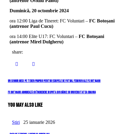
(antrenor Ovidiu Paloti)
Duminică, 20 octombrie 2024
ora 12:00 Liga de Tineret: FC Voluntari –
FC Botoșani
(antrenor Paul Cucu)
ora 14:00 Elite U17: FC Voluntari –
FC Botoșani
(antrenor Mirel Dulgheru)
share:
Navigare
Previous
Un singur meci pe teren propriu pentru echipele de fotbal feminin ale FC Botoșani
Post
în
Next
FC Botoșani abordează cu încredere disputa din Bănie cu Universitatea Craiova
Post
articole
You May Also Like
Stiri
25 ianuarie 2026