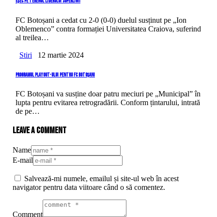
Eșec pe terenul liderului SuperLigii
FC Botoșani a cedat cu 2-0 (0-0) duelul susținut pe „Ion
Oblemenco” contra formației Universitatea Craiova, suferind
al treilea…
Stiri
12 martie 2024
Programul Playout-ului pentru FC Botoșani
FC Botoșani va susține doar patru meciuri pe „Municipal” în
lupta pentru evitarea retrogradării. Conform țintarului, intrată
de pe…
Leave a comment
Name
E-mail
Salvează-mi numele, emailul și site-ul web în acest
navigator pentru data viitoare când o să comentez.
Comment