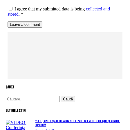
I agree that my submitted data is being
collected and
stored
.
*
cauta
Caută
după:
Ultimele stiri
VIDEO | Conferința de presă înainte de partida dintre FC Botoșani și Corvinul
Hunedoara