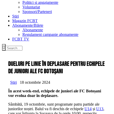
Politici si angajamente
Voluntariat
Sponsori/Parteneri
Stiri
Magazin FCBT
Abonamente/Bilete
Abonamente
Regulament campanie abonamente
FCBT TV
Dueluri pe linie în deplasare pentru echipele
de juniori ale FC Botoșani
Stiri
18 octombrie 2024
În acest week-end, echipele de juniori ale FC Botoșani
vor evolua doar în deplasare.
Sâmbătă, 19 octombrie, sunt programate patru partide ale
juniorilor noștri. Balul va fi deschis de echipele
U14
și
U13
,
care vor înfrunta la Suceava de la orele 10:00, respectiv