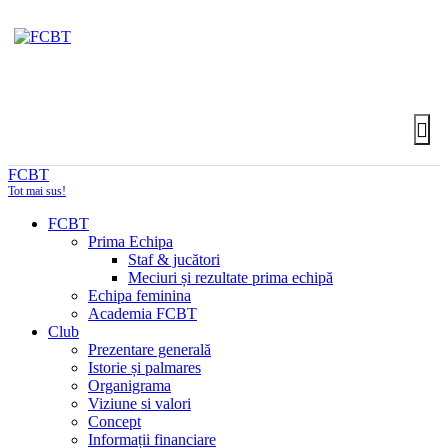
FCBT
Tot mai sus!
FCBT
Prima Echipa
Staf & jucători
Meciuri și rezultate prima echipă
Echipa feminina
Academia FCBT
Club
Prezentare generală
Istorie și palmares
Organigrama
Viziune si valori
Concept
Informații financiare