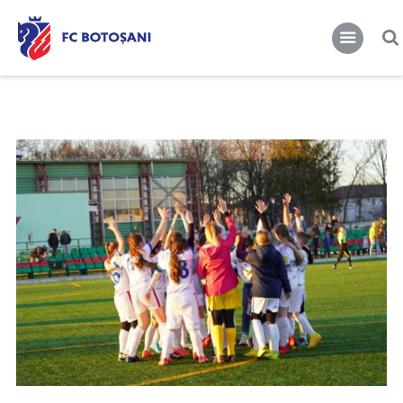
FCBT
Club
FCBT
Tot mai sus!
Stiri
Magazin FCBT
Abonamente/Bilete
FCBT TV