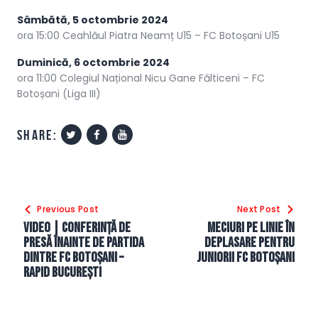
Sâmbătă, 5 octombrie 2024
ora 15:00 Ceahlăul Piatra Neamț U15 – FC Botoșani U15
Duminică, 6 octombrie 2024
ora 11:00 Colegiul Național Nicu Gane Fălticeni – FC
Botoșani (Liga III)
share:
Navigare
Previous Post
Next Post
în
VIDEO | Conferință de
Meciuri pe linie în
articole
presă înainte de partida
deplasare pentru
dintre FC Botoșani –
juniorii FC Botoșani
Rapid București