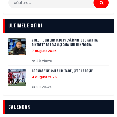
după:
Ultimele stiri
VIDEO | Conferința de presă înainte de partida
dintre FC Botoșani și Corvinul Hunedoara
7 august 2026
49
Views
CRONICA/ Învinși la limită de „Șepcile Roșii”
4 august 2026
38
Views
Calendar