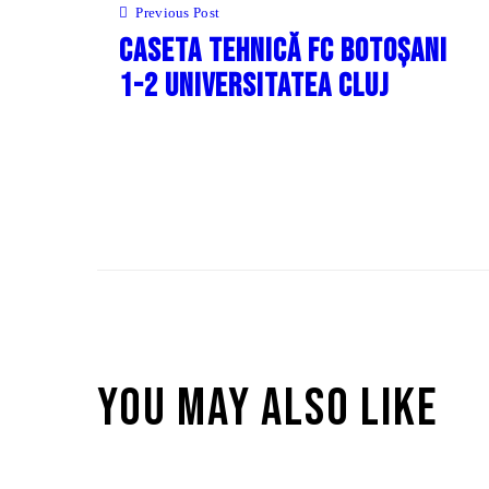
în
Previous Post
articole
Caseta tehnică FC Botoșani
1-2 Universitatea Cluj
You May Also Like