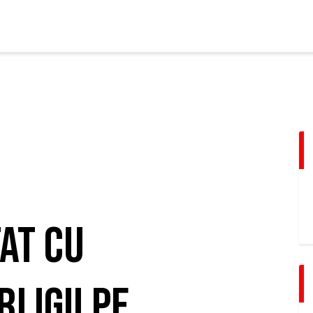
FCBT
Club
FCBT
Stiri
Tot mai sus!
Magazin FCBT
Abonamente/Bilete
FCBT TV
at cu
Ligii pe