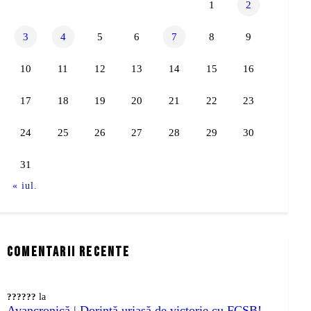
1
2
3
4
5
6
7
8
9
10
11
12
13
14
15
16
17
18
19
20
21
22
23
24
25
26
27
28
29
30
31
« iul.
comentarii recente
??????
la
Avancronică | Dorință uriașă de victorie cu FCSB!