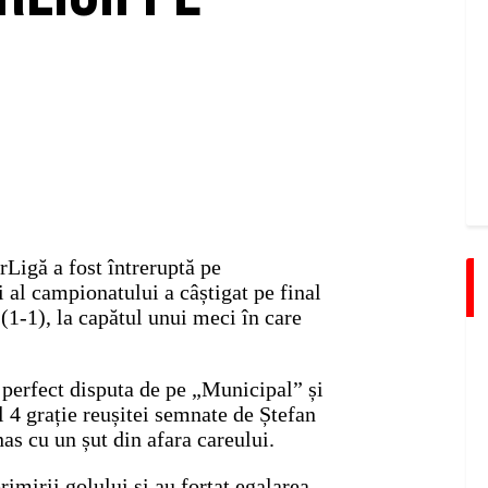
Ligă a fost întreruptă pe
 al campionatului a câștigat pe final
 (1-1), la capătul unui meci în care
 perfect disputa de pe „Municipal” și
l 4 grație reușitei semnate de Ștefan
s cu un șut din afara careului.
imirii golului și au forțat egalarea,