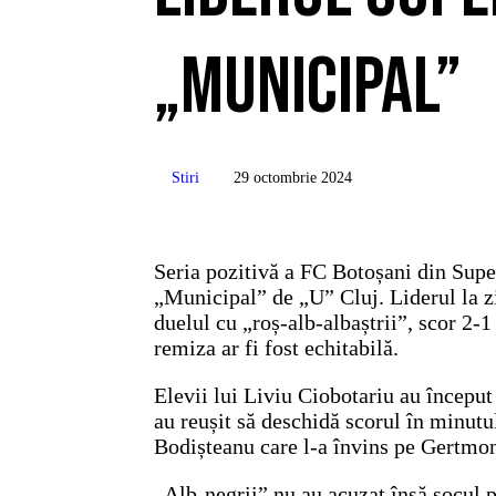
„Municipal”
Stiri
29 octombrie 2024
Seria pozitivă a FC Botoșani din Super
„Municipal” de „U” Cluj. Liderul la zi
duelul cu „roș-alb-albaștrii”, scor 2-1
remiza ar fi fost echitabilă.
Elevii lui Liviu Ciobotariu au început
au reușit să deschidă scorul în minutu
Bodișteanu care l-a învins pe Gertmona
„Alb-negrii” nu au acuzat însă șocul pr