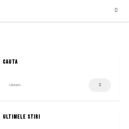
cauta
Caută
după:
Ultimele stiri