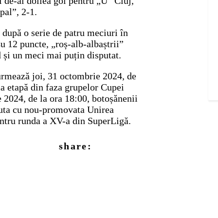
l de-al doilea gol pentru „U” Cluj,
pal”, 2-1.
 după o serie de patru meciuri în
Cu 12 puncte, „roș-alb-albaștrii”
 și un meci mai puțin disputat.
urmează joi, 31 octombrie 2024, de
ma etapă din faza grupelor Cupei
 2024, de la ora 18:00, botoșănenii
sputa cu nou-promovata Unirea
entru runda a XV-a din SuperLigă.
share: