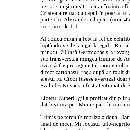
pe care au și reușit-o chiar înaintea f
Cristea a reluat cu capul în poarta lui
partea lui Alexandru Chipciu (min. 45
cu scorul de 1-1.
Al doilea mitan a fost la fel de echili
luptându-se de la egal la egal. „Roș-al
minutul 70 însă Gertmonas s-a revanșa
sub transversală mingea trimisă de A
avea să fie protagonistul momentului 
direct cartonașul roșu după un fault du
elevul lui Ciobi fusese avertizat doar 
Szabolcs Kovacs a fost atenționat de 
Liderul SuperLigii a profitat din plin 
dat lovitura pe „Municipal” în minutu
Trimis pe teren în repriza a doua, Dan
final de meci. Mijlocașul „alb-negrilo