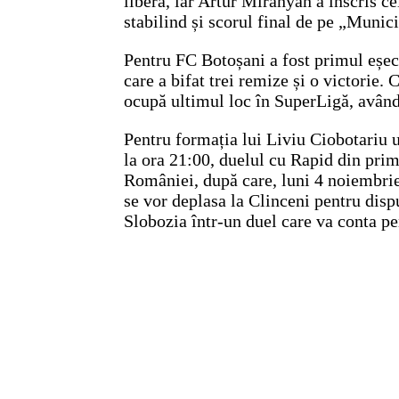
liberă, iar Artur Miranyan a înscris ce
stabilind și scorul final de pe „Munici
Pentru FC Botoșani a fost primul eșec
care a bifat trei remize și o victorie. 
ocupă ultimul loc în SuperLigă, având
Pentru formația lui Liviu Ciobotariu 
la ora 21:00, duelul cu Rapid din pri
României, după care, luni 4 noiembrie
se vor deplasa la Clinceni pentru di
Slobozia într-un duel care va conta p
Navigare