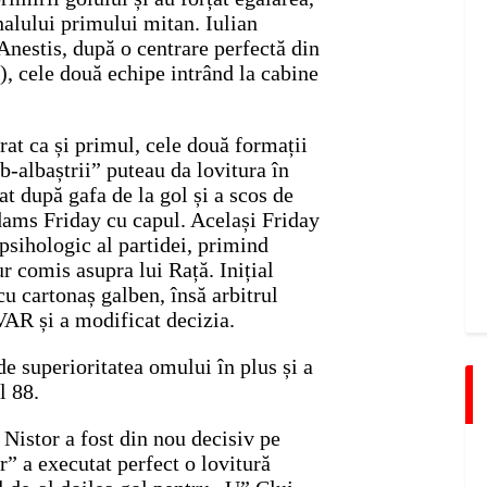
inalului primului mitan. Iulian
 Anestis, după o centrare perfectă din
), cele două echipe intrând la cabine
brat ca și primul, cele două formații
b-albaștrii” puteau da lovitura în
t după gafa de la gol și a scos de
dams Friday cu capul. Același Friday
psihologic al partidei, primind
r comis asupra lui Rață. Inițial
cu cartonaș galben, însă arbitrul
VAR și a modificat decizia.
de superioritatea omului în plus și a
l 88.
 Nistor a fost din nou decisiv pe
r” a executat perfect o lovitură