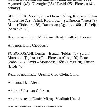
Aganovic (47), Gheorghe (85) / David (25), Florescu (41-
penalty)
SEPSI OSK: Niczuly (C) – Oroian, Ninaj, Kecskes, Ștefan
(Gheorghe 72) – Alimi, Rodriguez – Ștefănescu (Varga 73),
Matei (Ciobotariu 58), Damașcan (Aganovic 46) – Debeljuh
(Safranko 58)
Rezerve neutilizate: Moldovan, Rența, Kallaku, Kocsis
Antrenor: Liviu Ciobotariu
FC BOTOȘANI: Ducan – Benzar (Friday 70), Șeroni,
Mutombo, Țigănașu (C) – Florescu (Casap 70), Petro
(Zabou 76), David – Mouaddib, Iličić (Dragu 70), Pinson
(Drolé 46)
Rezerve neutilizate: Ureche, Creț, Cioiu, Gligor
Antrenor: Dan Alexa
Arbitru: Sebastian Colțescu
Arbitri asistenți: Daniel Mitruți, Vladimir Urzică
Arbitru adițional: Horia Mladinovici