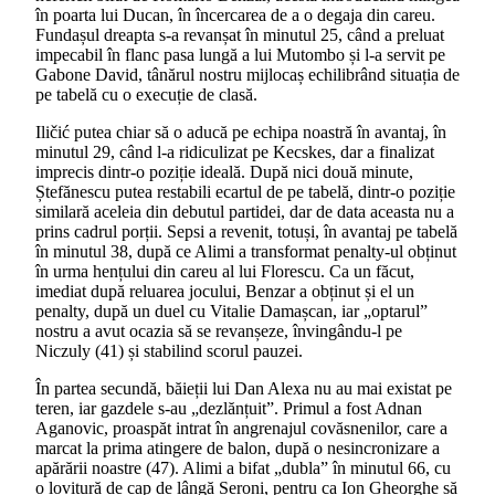
în poarta lui Ducan, în încercarea de a o degaja din careu.
Fundașul dreapta s-a revanșat în minutul 25, când a preluat
impecabil în flanc pasa lungă a lui Mutombo și l-a servit pe
Gabone David, tânărul nostru mijlocaș echilibrând situația de
pe tabelă cu o execuție de clasă.
Iličić putea chiar să o aducă pe echipa noastră în avantaj, în
minutul 29, când l-a ridiculizat pe Kecskes, dar a finalizat
imprecis dintr-o poziție ideală. După nici două minute,
Ștefănescu putea restabili ecartul de pe tabelă, dintr-o poziție
similară aceleia din debutul partidei, dar de data aceasta nu a
prins cadrul porții. Sepsi a revenit, totuși, în avantaj pe tabelă
în minutul 38, după ce Alimi a transformat penalty-ul obținut
în urma hențului din careu al lui Florescu. Ca un făcut,
imediat după reluarea jocului, Benzar a obținut și el un
penalty, după un duel cu Vitalie Damașcan, iar „optarul”
nostru a avut ocazia să se revanșeze, învingându-l pe
Niczuly (41) și stabilind scorul pauzei.
În partea secundă, băieții lui Dan Alexa nu au mai existat pe
teren, iar gazdele s-au „dezlănțuit”. Primul a fost Adnan
Aganovic, proaspăt intrat în angrenajul covăsnenilor, care a
marcat la prima atingere de balon, după o nesincronizare a
apărării noastre (47). Alimi a bifat „dubla” în minutul 66, cu
o lovitură de cap de lângă Șeroni, pentru ca Ion Gheorghe să