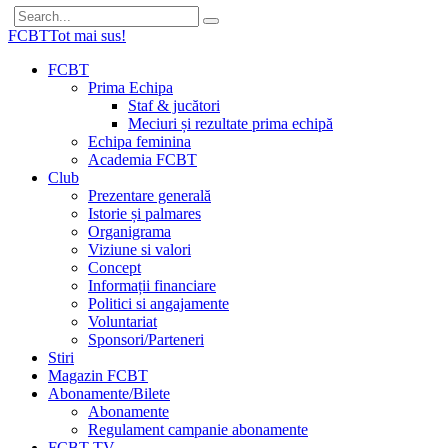
FCBT
Tot mai sus!
FCBT
Prima Echipa
Staf & jucători
Meciuri și rezultate prima echipă
Echipa feminina
Academia FCBT
Club
Prezentare generală
Istorie și palmares
Organigrama
Viziune si valori
Concept
Informații financiare
Politici si angajamente
Voluntariat
Sponsori/Parteneri
Stiri
Magazin FCBT
Abonamente/Bilete
Abonamente
Regulament campanie abonamente
FCBT TV