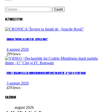
Caută
după:
Ultimele stiri
CRONICA/ Învinși la limită de „Șepcile Roșii”
4 august 2026
29
Views
VIDEO | Declarațiile lui Codrin Mindirigiu după partida dintre „U” Cluj și FC Botoșani
3 august 2026
43
Views
Calendar
august 2026