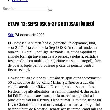
Etapa 13: Sepsi OSK 5-2 FC Botosani (video)
Stiri
24 octombrie 2023
FC Botoșani a suferit încă o „corecție” în deplasare, luni,
scor 2-5 în fața celor de la Sepsi OSK, în cadrul rundei cu
numărul 13 din SuperLiga României. În ciuda faptului că
ambele formații traversau câte o perioadă nefastă, partida a
fost presărată cu multe goluri (printre ele și un autogol), faze
de poartă, lupte pentru posesie și câte un penalty pentru
fiecare echipă.
Covăsnenii au avut primul cuvânt de spus după aproximativ
50 de secunde de joc, când Marius Ștefănescu a tras din
colțul careului, dar Răzvan Ducan a respins spectaculos.
Replica „roș-alb-albaștrilor” a venit în minutul 4, din partea
lui Edi Florescu, care a șutat de la mare distanță, fără a-i
pune dificultăți lui Niczuly. După numai 11 minute, trupa lui
Liviu Ciobotariu a trecut în avantaj, ca urmare a autogolului
nefericit bifat de Romario Benzar, acesta introducând mingea