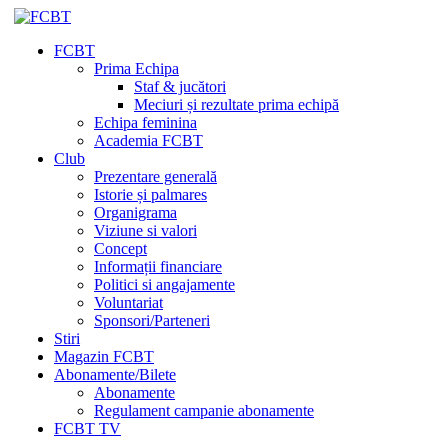
FCBT
Prima Echipa
Staf & jucători
Meciuri și rezultate prima echipă
Echipa feminina
Academia FCBT
Club
Prezentare generală
Istorie și palmares
Organigrama
Viziune si valori
Concept
Informații financiare
Politici si angajamente
Voluntariat
Sponsori/Parteneri
Stiri
Magazin FCBT
Abonamente/Bilete
Abonamente
Regulament campanie abonamente
FCBT TV