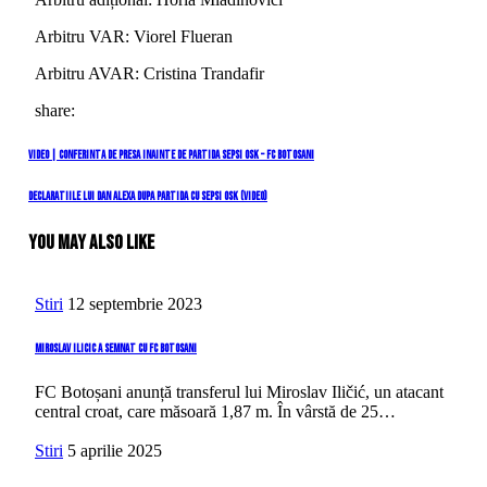
Arbitru VAR: Viorel Flueran
Arbitru AVAR: Cristina Trandafir
share:
Navigare
Previous
VIDEO | Conferinta de presa inainte de partida SEPSI OSK – FC Botosani
Post
în
Next
Declaratiile lui Dan Alexa dupa partida cu Sepsi OSK (video)
Post
articole
You May Also Like
Stiri
12 septembrie 2023
Miroslav Ilicic a semnat cu FC Botosani
FC Botoșani anunță transferul lui Miroslav Iličić, un atacant
central croat, care măsoară 1,87 m. În vârstă de 25…
Stiri
5 aprilie 2025