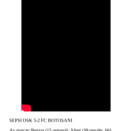
SEPSI OSK 5-2 FC BOTOȘANI
Au marcat: Benzar (15-autogol), Alimi (38-penalty, 66),