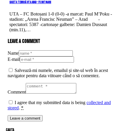
Caseta tehnică UTA Arad – FC Botoșani
UTA – FC Botoșani 1-0 (0-0) -a marcat: Paul M’Poku -
stadion: „Arena Francisc Neuman” – Arad -
spectatori: 5387 -cartonașe galbene: Damien Dussaut
(min.11),…
Leave a comment
Name
E-mail
Salvează-mi numele, emailul și site-ul web în acest
navigator pentru data viitoare când o să comentez.
Comment
I agree that my submitted data is being
collected and
stored
.
*
cauta