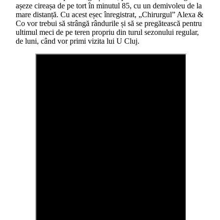
așeze cireașa de pe tort în minutul 85, cu un demivoleu de la
mare distanță. Cu acest eșec înregistrat, „Chirurgul” Alexa &
Co vor trebui să strângă rândurile și să se pregătească pentru
ultimul meci de pe teren propriu din turul sezonului regular,
de luni, când vor primi vizita lui U Cluj.