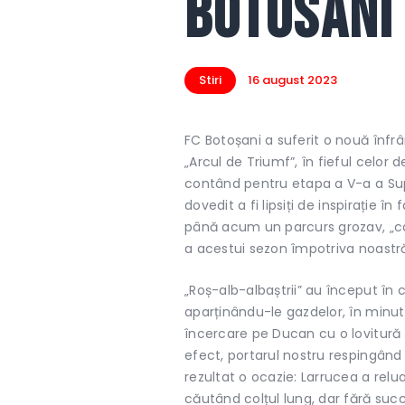
Botosani 
Stiri
16 august 2023
FC Botoșani a suferit o nouă înfr
„Arcul de Triumf”, în fieful celor 
contând pentru etapa a V-a a Super
dovedit a fi lipsiți de inspirație
până acum un parcurs grozav, „câin
a acestui sezon împotriva noastr
„Roș-alb-albaștrii” au început în 
aparținându-le gazdelor, în minutu
încercare pe Ducan cu o lovitură 
efect, portarul nostru respingând 
rezultat o ocazie: Larrucea a relu
căutând colțul lung, dar fără suc