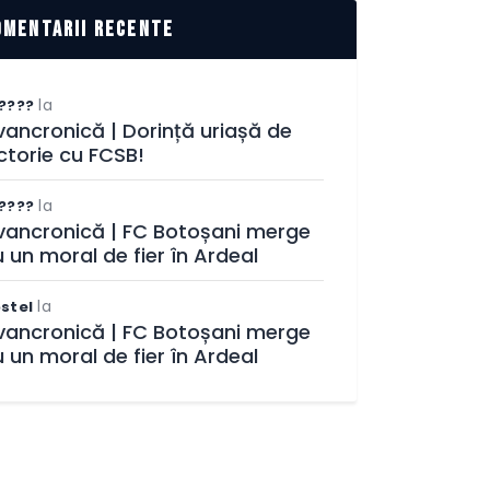
omentarii recente
la
????
ancronică | Dorință uriașă de
ctorie cu FCSB!
la
????
vancronică | FC Botoșani merge
 un moral de fier în Ardeal
la
stel
vancronică | FC Botoșani merge
 un moral de fier în Ardeal