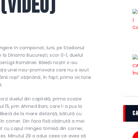
(video)
ângere în campionat, luni, pe Stadionul
de la Dinamo București, scor 0-1, duelul
Ligii României. Băieții noștri s-au
 în fața unei nou-promovate care nu a avut
ii roșii” obținând, în fapt, prima victorie
ă.
corzi duelul din capitală, prima ocazie
l 15, prin Ahmed Bani, care l-a pus la
C
liberă de la mare distanță, bătută cu
în corner. Din faza fixă obținută a mai
at cu capul mingea trimisă din corner,
ces. Minutul 29 a adus ceea ce avea să