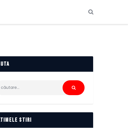
auta
ută
pă:
ltimele stiri