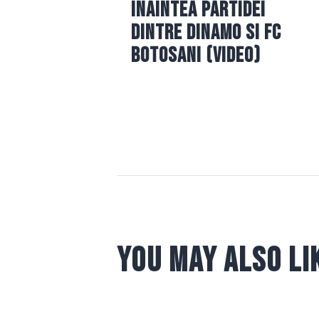
inaintea partidei
articole
dintre Dinamo si FC
Botosani (video)
You May Also Li