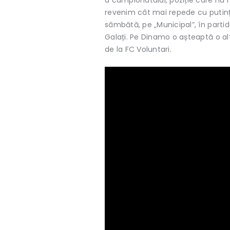
revenim cât mai repede cu putin
sâmbătă, pe „Municipal”, în parti
Galați. Pe Dinamo o așteaptă o al
de la FC Voluntari.