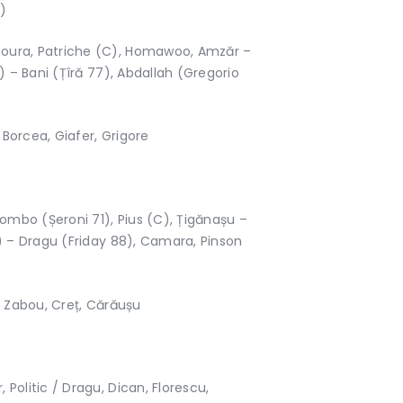
)
oura, Patriche (C), Homawoo, Amzăr –
5) – Bani (Țîră 77), Abdallah (Gregorio
, Borcea, Giafer, Grigore
mbo (Șeroni 71), Pius (C), Țigănașu –
8) – Dragu (Friday 88), Camara, Pinson
, Zabou, Creț, Cărăușu
Politic / Dragu, Dican, Florescu,