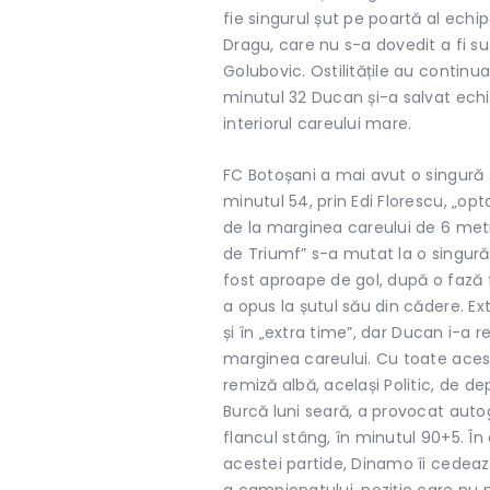
fie singurul șut pe poartă al echi
Dragu, care nu s-a dovedit a fi s
Golubovic. Ostilitățile au continuat
minutul 32 Ducan și-a salvat echipa
interiorul careului mare.
FC Botoșani a mai avut o singură ș
minutul 54, prin Edi Florescu, „op
de la marginea careului de 6 metr
de Triumf” s-a mutat la o singură 
fost aproape de gol, după o fază 
a opus la șutul său din cădere. E
și în „extra time”, dar Ducan i-a r
marginea careului. Cu toate acest
remiză albă, același Politic, de de
Burcă luni seară, a provocat autog
flancul stâng, în minutul 90+5. În 
acestei partide, Dinamo îi cedează 
a campionatului, poziție care nu 