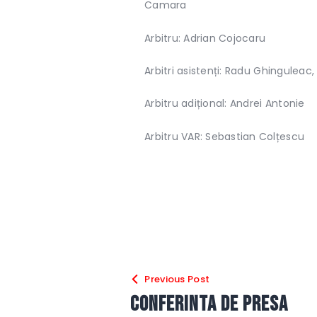
Camara
Arbitru: Adrian Cojocaru
Arbitri asistenți: Radu Ghinguleac
Arbitru adițional: Andrei Antonie
Arbitru VAR: Sebastian Colțescu
Navigare
Previous Post
în
Conferinta de presa