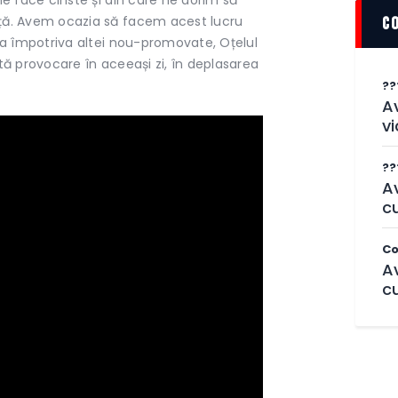
ță. Avem ocazia să facem acest lucru
c
da împotriva altei nou-promovate, Oțelul
tă provocare în aceeași zi, în deplasarea
??
Av
vi
??
A
cu
Co
A
cu