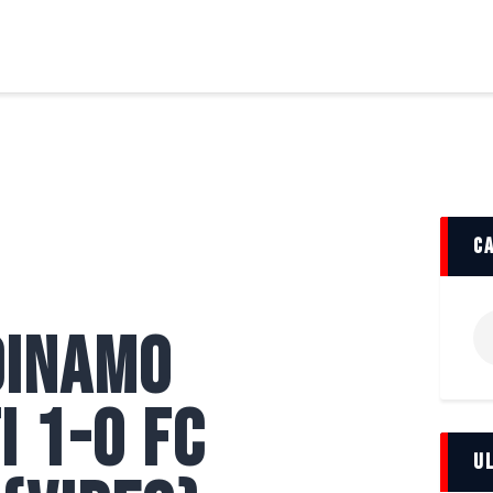
FCBT
Club
FCBT
Stiri
Tot mai sus!
Magazin FCBT
Abonamente/Bilete
FCBT TV
c
Ca
Dinamo
du
 1-0 FC
U