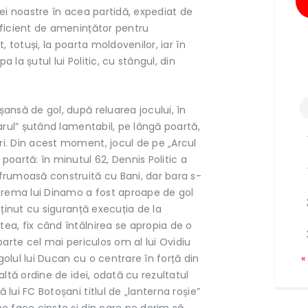
pei noastre în acea partidă, expediat de
uficient de amenințător pentru
, totuși, la poarta moldovenilor, iar în
 la șutul lui Politic, cu stângul, din
ansă de gol, după reluarea jocului, în
tarul” șutând lamentabil, pe lângă poartă,
i. Din acest moment, jocul de pe „Arcul
poartă: în minutul 62, Dennis Politic a
frumoasă construită cu Bani, dar bara s-
xtrema lui Dinamo a fost aproape de gol
eținut cu siguranță execuția de la
ea, fix când întâlnirea se apropia de o
parte cel mai periculos om al lui Ovidiu
olul lui Ducan cu o centrare în forță din
«
altă ordine de idei, odată cu rezultatul
lui FC Botoșani titlul de „lanterna roșie”
ne face cinste și din care ne dorim să