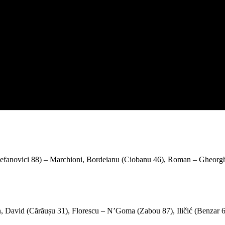
anovici 88) – Marchioni, Bordeianu (Ciobanu 46), Roman – Gheorghiță
David (Cărăușu 31), Florescu – N’Goma (Zabou 87), Iličić (Benzar 68