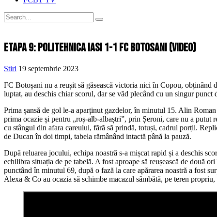
Etapa 9: Politehnica Iasi 1-1 FC Botosani (video)
Stiri
19 septembrie 2023
FC Botoșani nu a reușit să găsească victoria nici în Copou, obținând do
luptat, au deschis chiar scorul, dar se văd plecând cu un singur punct di
Prima șansă de gol le-a aparținut gazdelor, în minutul 15. Alin Roman a
prima ocazie și pentru „roș-alb-albaștri”, prin Șeroni, care nu a putut
cu stângul din afara careului, fără să prindă, totuși, cadrul porții. Re
de Ducan în doi timpi, tabela rămânând intactă până la pauză.
După reluarea jocului, echipa noastră s-a mișcat rapid și a deschis scor
echilibra situația de pe tabelă. A fost aproape să reușească de două ori 
punctând în minutul 69, după o fază la care apărarea noastră a fost su
Alexa & Co au ocazia să schimbe macazul sâmbătă, pe teren propriu, î