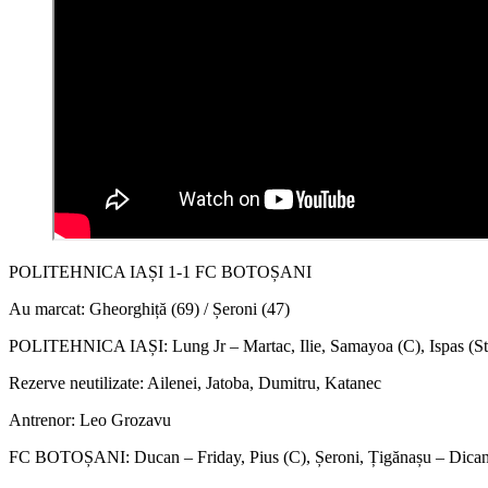
POLITEHNICA IAȘI 1-1 FC BOTOȘANI
Au marcat: Gheorghiță (69) / Șeroni (47)
POLITEHNICA IAȘI: Lung Jr – Martac, Ilie, Samayoa (C), Ispas (Stef
Rezerve neutilizate: Ailenei, Jatoba, Dumitru, Katanec
Antrenor: Leo Grozavu
FC BOTOȘANI: Ducan – Friday, Pius (C), Șeroni, Țigănașu – Dican, 