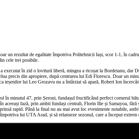
ar un rezultat de egalitate împotriva Politehnicii Iași, scor 1-1, în ca
n cele trei posibile.
 executat în zid o lovitură liberă, mingea a ricoșat la Bordeianu, dar D
 relua precis din apropiere, după centrarea lui Edi Florescu. Doar un min
plica ieșenilor lui Leo Grozavu nu a întârziat să apară, Robert Ion încerc
ul în minutul 47, prin Șeroni, fundașul fructificând perfect cornerul băt
în aceeași fază, prin ambii fundași centrali, Florin Ilie și Samayoa, fără
rprinsă rapid. Până la final nu au mai avut loc evenimente notabile, ast
mpotriva lui UTA Arad, și să relanseze sezonul, care a început extrem 