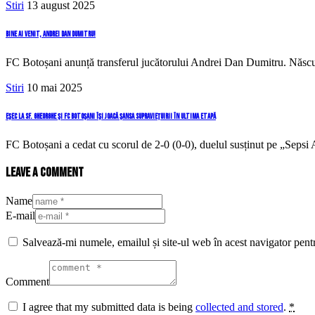
Stiri
13 august 2025
Bine ai venit, Andrei Dan Dumitru!
FC Botoșani anunță transferul jucătorului Andrei Dan Dumitru. Născu
Stiri
10 mai 2025
Eșec la Sf. Gheorghe și FC Botoșani își joacă șansa supraviețuirii în ultima etapă
FC Botoșani a cedat cu scorul de 2-0 (0-0), duelul susținut pe „Seps
Leave a comment
Name
E-mail
Salvează-mi numele, emailul și site-ul web în acest navigator pent
Comment
I agree that my submitted data is being
collected and stored
.
*