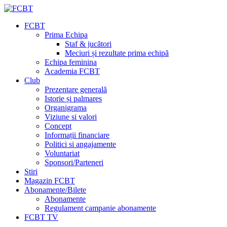
FCBT
Prima Echipa
Staf & jucători
Meciuri și rezultate prima echipă
Echipa feminina
Academia FCBT
Club
Prezentare generală
Istorie și palmares
Organigrama
Viziune si valori
Concept
Informații financiare
Politici si angajamente
Voluntariat
Sponsori/Parteneri
Stiri
Magazin FCBT
Abonamente/Bilete
Abonamente
Regulament campanie abonamente
FCBT TV