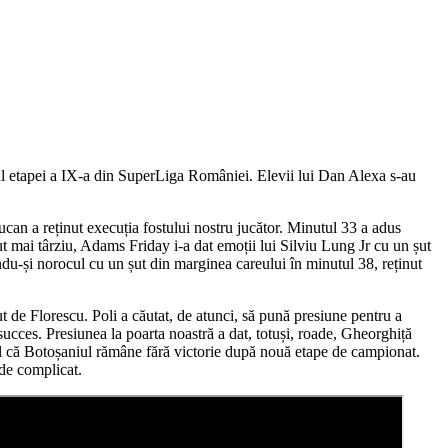
drul etapei a IX-a din SuperLiga României. Elevii lui Dan Alexa s-au
ucan a reținut execuția fostului nostru jucător. Minutul 33 a adus
ut mai târziu, Adams Friday i-a dat emoții lui Silviu Lung Jr cu un șut
ându-și norocul cu un șut din marginea careului în minutul 38, reținut
ut de Florescu. Poli a căutat, de atunci, să pună presiune pentru a
 succes. Presiunea la poarta noastră a dat, totuși, roade, Gheorghiță
fel că Botoșaniul rămâne fără victorie după nouă etape de campionat.
de complicat.