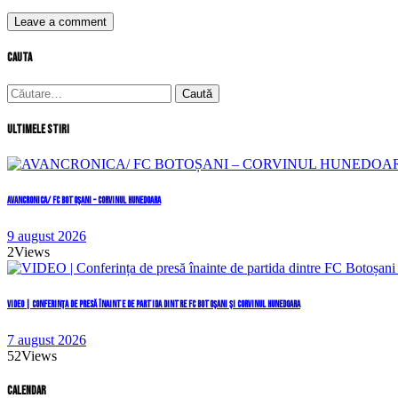
cauta
Caută
după:
Ultimele stiri
AVANCRONICA/ FC BOTOȘANI – CORVINUL HUNEDOARA
9 august 2026
2
Views
VIDEO | Conferința de presă înainte de partida dintre FC Botoșani și Corvinul Hunedoara
7 august 2026
52
Views
Calendar