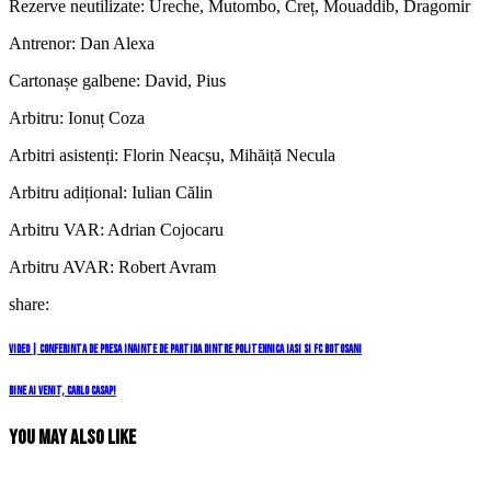
Rezerve neutilizate: Ureche, Mutombo, Creț, Mouaddib, Dragomir
Antrenor: Dan Alexa
Cartonașe galbene: David, Pius
Arbitru: Ionuț Coza
Arbitri asistenți: Florin Neacșu, Mihăiță Necula
Arbitru adițional: Iulian Călin
Arbitru VAR: Adrian Cojocaru
Arbitru AVAR: Robert Avram
share:
Navigare
Previous
Video | Conferinta de presa inainte de partida dintre Politehnica Iasi si FC Botosani
Post
în
Next
Bine ai venit, Carlo Casap!
Post
articole
You May Also Like