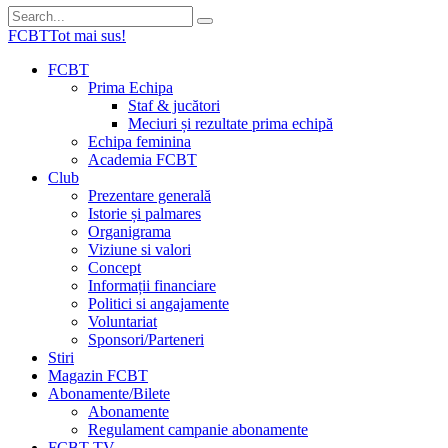
FCBT
Tot mai sus!
FCBT
Prima Echipa
Staf & jucători
Meciuri și rezultate prima echipă
Echipa feminina
Academia FCBT
Club
Prezentare generală
Istorie și palmares
Organigrama
Viziune si valori
Concept
Informații financiare
Politici si angajamente
Voluntariat
Sponsori/Parteneri
Stiri
Magazin FCBT
Abonamente/Bilete
Abonamente
Regulament campanie abonamente
FCBT TV