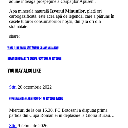
adune întreaga prospeţime a Carpaţilor Apuseni.
Apa minerală naturală
Izvorul Minunilor
, plată ori
carbogazificată, este acea apă de legendă, care a pătruns în
casele tuturor consumatorilor noştri, din ţară ori din
străinătate!
share:
Navigare
Previous
VIDEO | Interviul săptămânii cu Sara Maria Iovu
Post
în
Next
Hervin Ongenda este oficial jucătorul FC Botoșani
Post
articole
You May Also Like
Stiri
20 octombrie 2022
Cupa Romaniei: Gloria Buzau 0-1 FC Botosani (video)
Miercuri de la ora 15.30, FC Botosani a disputat prima
partida din Cupa Romaniei in deplasare la Gloria Buzau…
Stiri
9 februarie 2026