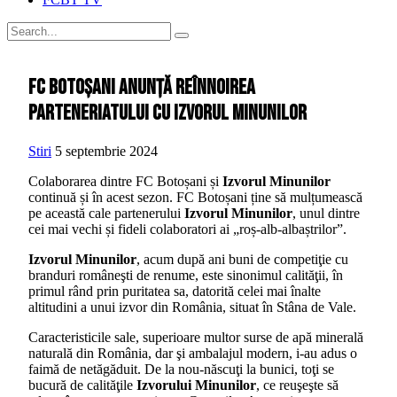
FC Botoșani anunță reînnoirea
parteneriatului cu Izvorul Minunilor
Stiri
5 septembrie 2024
Colaborarea dintre FC Botoșani și
Izvorul Minunilor
continuă și în acest sezon. FC Botoșani ține să mulțumească
pe această cale partenerului
Izvorul Minunilor
, unul dintre
cei mai vechi și fideli colaboratori ai „roș-alb-albaștrilor”.
Izvorul Minunilor
, acum după ani buni de competiţie cu
branduri româneşti de renume, este sinonimul calităţii, în
primul rând prin puritatea sa, datorită celei mai înalte
altitudini a unui izvor din România, situat în Stâna de Vale.
Caracteristicile sale, superioare multor surse de apă minerală
naturală din România, dar şi ambalajul modern, i-au adus o
faimă de netăgăduit. De la nou-născuţi la bunici, toţi se
bucură de calităţile
Izvorului Minunilor
, ce reuşeşte să