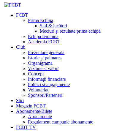
FCBT
Prima Echipa
Staf & jucători
Meciuri și rezultate prima echipă
Echipa feminina
Academia FCBT
Club
Prezentare generală
Istorie și palmares
Organigrama
Viziune si valori
Concept
Informații financiare
Politici si angajamente
Voluntariat
Sponsori/Parteneri
Stiri
Magazin FCBT
Abonamente/Bilete
Abonamente
Regulament campanie abonamente
FCBT TV