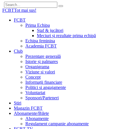
FCBT
Tot mai sus!
FCBT
Prima Echipa
Staf & jucători
Meciuri și rezultate prima echipă
Echipa feminina
Academia FCBT
Club
Prezentare generală
Istorie și palmares
Organigrama
Viziune si valori
Concept
Informații financiare
Politici si angajamente
Voluntariat
Sponsori/Parteneri
Stiri
Magazin FCBT
Abonamente/Bilete
Abonamente
Regulament campanie abonamente
FCBT TV