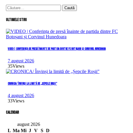
Caută
după:
Ultimele stiri
VIDEO | Conferința de presă înainte de partida dintre FC Botoșani și Corvinul Hunedoara
7 august 2026
35
Views
CRONICA/ Învinși la limită de „Șepcile Roșii”
4 august 2026
33
Views
Calendar
august 2026
L
Ma
Mi
J
V
S
D