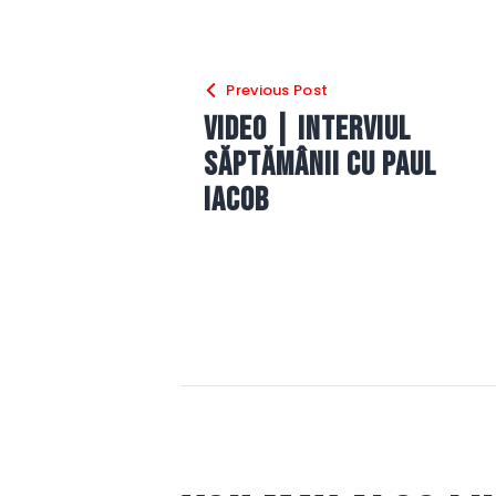
Navigare
Previous Post
în
VIDEO | Interviul
săptămânii cu Paul
articole
Iacob