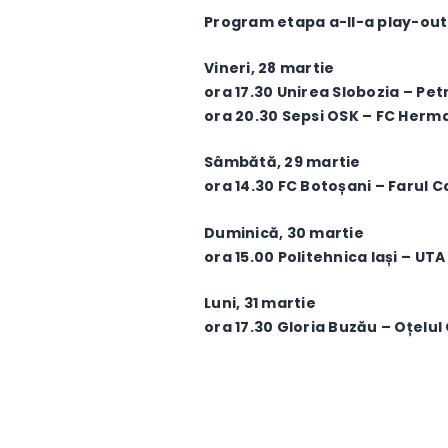
Program etapa a-II-a play-out
Vineri, 28 martie
ora 17.30 Unirea Slobozia – Petr
ora 20.30 Sepsi OSK – FC Her
Sâmbătă, 29 martie
ora 14.30 FC Botoșani – Farul 
Duminică, 30 martie
ora 15.00 Politehnica Iași – UT
Luni, 31 martie
ora 17.30 Gloria Buzău – Oțelul 