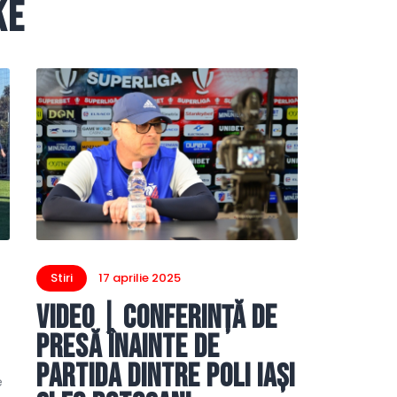
ke
Stiri
17 aprilie 2025
VIDEO | Conferință de
presă înainte de
partida dintre Poli Iași
e