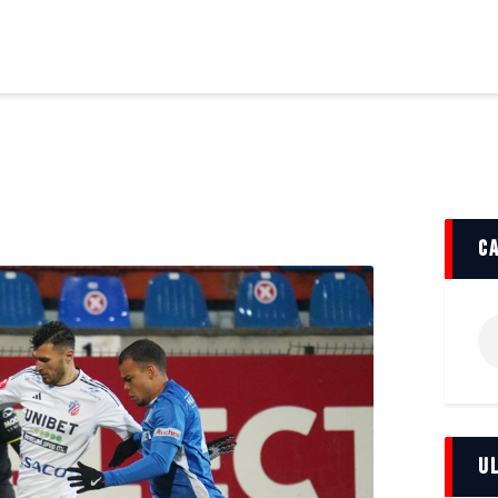
FCBT
Club
FCBT
Stiri
Tot mai sus!
Magazin FCBT
Abonamente/Bilete
FCBT TV
c
Ca
du
U