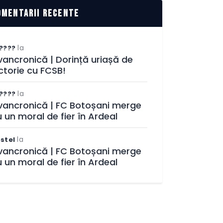
omentarii recente
la
????
ancronică | Dorință uriașă de
ctorie cu FCSB!
la
????
vancronică | FC Botoșani merge
 un moral de fier în Ardeal
la
stel
vancronică | FC Botoșani merge
 un moral de fier în Ardeal