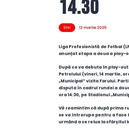
14.30
Stiri
12 martie 2025
Liga Profesionistă de Fotbal (L
anunțat etapa a doua a play-ou
După ce va debuta în play-out p
Petrolului (vineri, 14 martie, o
„Municipal” vizita Farului. Par
disputa în cadrul rundei a dou
ora 14:30, pe Stadionul „Munici
Vă reamintim că după prima ru
se va întrerupe pentru a face l
urmând a se relua la sfârșitul l