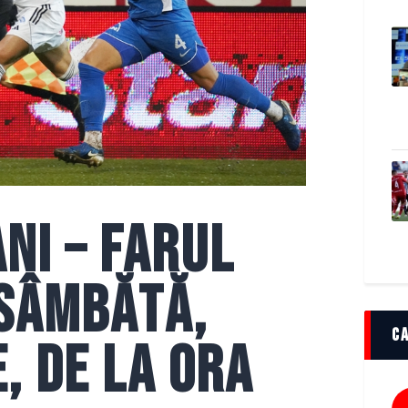
ni – Farul
 sâmbătă,
C
, de la ora