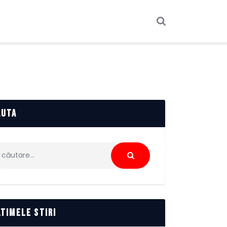
auta
ută
pă:
ltimele stiri