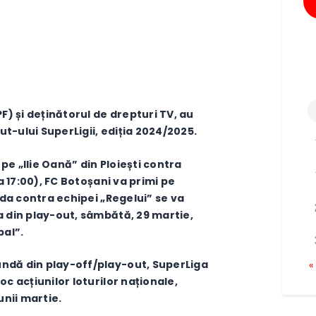
PF) și deținătorul de drepturi TV, au
t-ului SuperLigii, ediția 2024/2025.
e „Ilie Oană” din Ploiești contra
ra 17:00), FC Botoșani va primi pe
tida contra echipei „Regelui” se va
a din play-out, sâmbătă, 29 martie,
pal”.
ndă din play-off/play-out, SuperLiga
«
oc acțiunilor loturilor naționale,
unii martie.