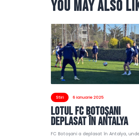
You May Also Li
Stiri
6 ianuarie 2025
Lotul FC Botoșani
deplasat în Antalya
FC Botoșani a deplasat în Antalya, und