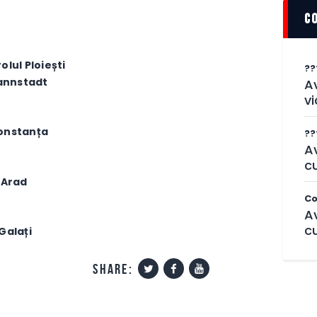
c
olul Ploiești
??
mannstadt
Av
vi
Constanța
??
A
cu
A Arad
Co
A
cu
Galați
share: