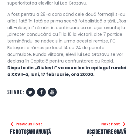
superioritatea elevilor lui Leo Grozavu.
A fost pentru a 28-a oară când cele două formații s-au
aflat față în față pe prima scenă fotbalistică a țării. „Roș-
alb-albaștrii” rămân în continuare cu un ușor avantaj la
„directe” conducând cu 11 la 10 la victorii, alte 7 partide
terminându-se nedecis.În urma acestei remize, FC
Botoșani a rămas pe locul 14 cu 24 de puncte
acumulate. Runda viitoare, elevii lui Leo Grozavu se vor
deplasa în Capitală pentru confruntarea cu Rapid.
Disputa din „Giulești” va avea loc în epilogul rundei
a XXVII-a, luni, 17 februarie, ora 20:00.
share:
Navigare
Previous Post
Next Post
în
FC Botoșani anunță
Accidentare gravă
articole