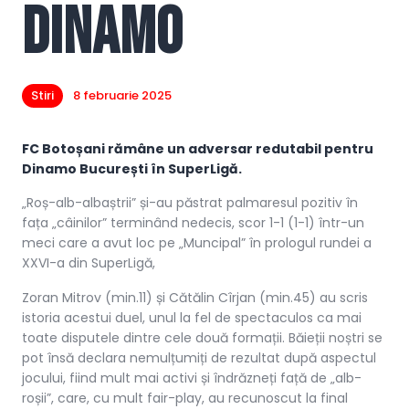
Dinamo
Stiri
8 februarie 2025
FC Botoșani rămâne un adversar redutabil pentru
Dinamo București în SuperLigă.
„Roș-alb-albaștrii” și-au păstrat palmaresul pozitiv în
fața „câinilor” terminând nedecis, scor 1-1 (1-1) într-un
meci care a avut loc pe „Muncipal” în prologul rundei a
XXVI-a din SuperLigă,
Zoran Mitrov (min.11) și Cătălin Cîrjan (min.45) au scris
istoria acestui duel, unul la fel de spectaculos ca mai
toate disputele dintre cele două formații. Băieții noștri se
pot însă declara nemulțumiți de rezultat după aspectul
jocului, fiind mult mai activi și îndrăzneți față de „alb-
roșii”, care, cu mult fair-play, au recunoscut la final