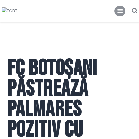
FCBT
Club
FCBT
Tot mai sus!
Stiri
Magazin FCBT
Abonamente/Bilete
FC Botoșani
FCBT TV
păstrează
palmares
pozitiv cu