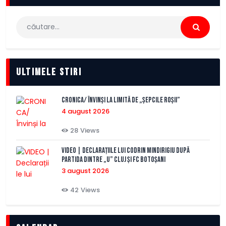
Caută
după:
Ultimele stiri
CRONICA/ Învinși la limită de „Șepcile Roșii”
4 august 2026
28
Views
VIDEO | Declarațiile lui Codrin Mindirigiu după
partida dintre „U” Cluj și FC Botoșani
3 august 2026
42
Views